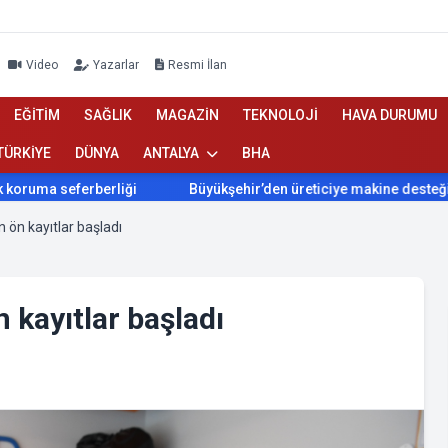
Video
Yazarlar
Resmi İlan
EĞİTİM
SAĞLIK
MAGAZİN
TEKNOLOJİ
HAVA DURUMU
TÜRKİYE
DÜNYA
ANTALYA
BHA
seferberliği
Büyükşehir’den üreticiye makine desteği
in ön kayıtlar başladı
n kayıtlar başladı