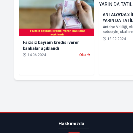
ANTALYA'DA 3 
YARIN DA TATİ
Antalya Valiliği, 
sebebiyle, okulları
olamayacağından,
13.02.2024
Konyaaltı ilçeleri
Faizsiz bayram kredisi veren
verileceğini açıkla
bankalar açıklandı
14.06.2024
Oku
Hakkımızda