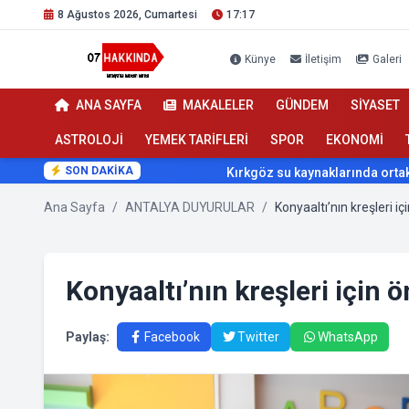
8 Ağustos 2026, Cumartesi
17:17
Künye
İletişim
Galeri
ANA SAYFA
MAKALELER
GÜNDEM
SİYASET
ASTROLOJİ
YEMEK TARİFLERİ
SPOR
EKONOMİ
SON DAKİKA
Kırkgöz su kaynaklarında ortak koruma 
Ana Sayfa
/
ANTALYA DUYURULAR
/
Konyaaltı’nın kreşleri iç
Konyaaltı’nın kreşleri için ö
Paylaş:
Facebook
Twitter
WhatsApp