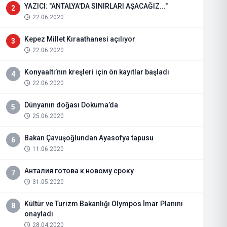
YAZICI: "ANTALYA'DA SINIRLARI AŞACAĞIZ..."
2
22.06.2020
Kepez Millet Kıraathanesi açılıyor
3
22.06.2020
Konyaaltı’nın kreşleri için ön kayıtlar başladı
4
22.06.2020
Dünyanın doğası Dokuma’da
5
25.06.2020
Bakan Çavuşoğlundan Ayasofya tapusu
6
11.06.2020
Анталия готова к новому сроку
7
31.05.2020
Kültür ve Turizm Bakanlığı Olympos İmar Planını
8
onayladı
28.04.2020