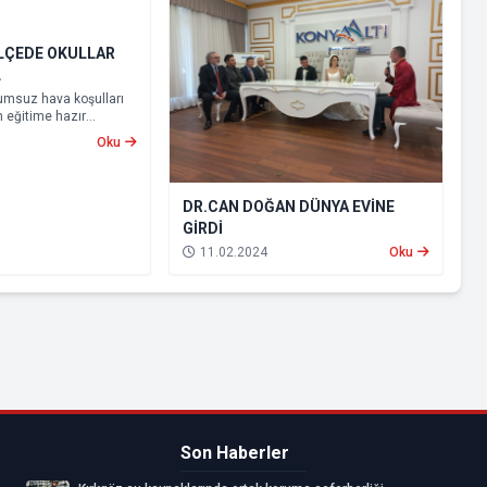
İLÇEDE OKULLAR
L
olumsuz hava koşulları
n eğitime hazır
 Kepez, Muratpaşa ve
Oku
nde eğitime yarın da ara
dı.
DR.CAN DOĞAN DÜNYA EVİNE
GİRDİ
11.02.2024
Oku
Son Haberler