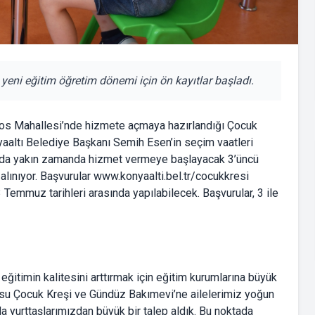
eni eğitim öğretim dönemi için ön kayıtlar başladı.
oros Mahallesi’nde hizmete açmaya hazırlandığı Çocuk
yaaltı Belediye Başkanı Semih Esen’in seçim vaatleri
ında yakın zamanda hizmet vermeye başlayacak 3’üncü
ar alınıyor. Başvurular www.konyaalti.bel.tr/cocukkresi
emmuz tarihleri arasında yapılabilecek. Başvurular, 3 ile
ğitimin kalitesini arttırmak için eğitim kurumlarına büyük
rsu Çocuk Kreşi ve Gündüz Bakımevi’ne ailelerimiz yoğun
a yurttaşlarımızdan büyük bir talep aldık. Bu noktada