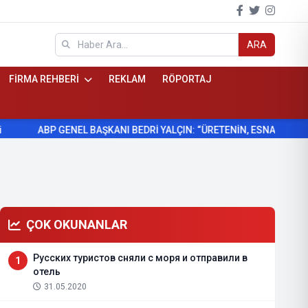
ARA
FİRMA REHBERİ
REKLAM
RÖPORTAJ
ABP GENEL BAŞKANI BEDRİ YALÇIN: “ÜRETENİN, ESNAFIN VE KÖYLÜNÜ
ÇOK OKUNANLAR
Русских туристов сняли с моря и отправили в
1
отель
31.05.2020