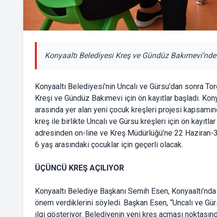
Konyaaltı Belediyesi Kreş ve Gündüz Bakımevi’nde y
Konyaaltı Belediyesi’nin Uncalı ve Gürsu’dan sonra T
Kreşi ve Gündüz Bakımevi için ön kayıtlar başladı. Kon
arasında yer alan yeni çocuk kreşleri projesi kapsam
kreş ile birlikte Uncalı ve Gürsu kreşleri için ön kayıtl
adresinden on-line ve Kreş Müdürlüğü’ne 22 Haziran-3 T
6 yaş arasındaki çocuklar için geçerli olacak.
ÜÇÜNCÜ KREŞ AÇILIYOR
Konyaaltı Belediye Başkanı Semih Esen, Konyaaltı’nda e
önem verdiklerini söyledi. Başkan Esen, “Uncalı ve Gü
ilgi gösteriyor. Belediyenin yeni kreş açması noktasınd