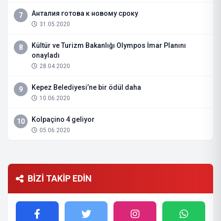
Анталия готова к новому сроку
7
31.05.2020
Kültür ve Turizm Bakanlığı Olympos İmar Planını
8
onayladı
28.04.2020
Kepez Belediyesi’ne bir ödül daha
9
10.06.2020
Kolpaçino 4 geliyor
10
05.06.2020
BİZİ TAKİP EDİN