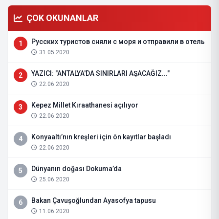
ÇOK OKUNANLAR
Русских туристов сняли с моря и отправили в отель
1
31.05.2020
YAZICI: "ANTALYA'DA SINIRLARI AŞACAĞIZ..."
2
22.06.2020
Kepez Millet Kıraathanesi açılıyor
3
22.06.2020
Konyaaltı’nın kreşleri için ön kayıtlar başladı
4
22.06.2020
Dünyanın doğası Dokuma’da
5
25.06.2020
Bakan Çavuşoğlundan Ayasofya tapusu
6
11.06.2020