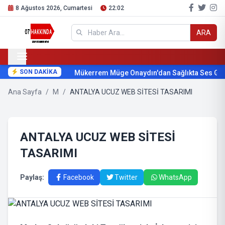
8 Ağustos 2026, Cumartesi
22:02
ARA
SON DAKİKA
Mükerrem Müge Onaydın'dan Sağlıkta Ses Geti
Ana Sayfa
/
M
/
ANTALYA UCUZ WEB SİTESİ TASARIMI
ANTALYA UCUZ WEB SİTESİ
TASARIMI
Paylaş:
Facebook
Twitter
WhatsApp