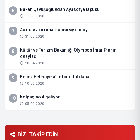
Bakan Çavuşoğlundan Ayasofya tapusu
6
11.06.2020
Анталия готова к новому сроку
7
31.05.2020
Kültür ve Turizm Bakanlığı Olympos İmar Planını
8
onayladı
28.04.2020
Kepez Belediyesi’ne bir ödül daha
9
10.06.2020
Kolpaçino 4 geliyor
10
05.06.2020
BİZİ TAKİP EDİN