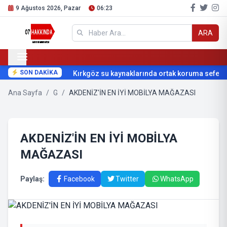
9 Ağustos 2026, Pazar
06:23
ARA
SON DAKİKA
Kırkgöz su kaynaklarında ortak koruma seferber
Ana Sayfa
/
G
/
AKDENİZ'İN EN İYİ MOBİLYA MAĞAZASI
AKDENİZ'İN EN İYİ MOBİLYA
MAĞAZASI
Paylaş:
Facebook
Twitter
WhatsApp