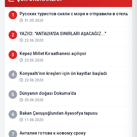
Русских туристов сняли с моря и отправили в отель
1
31.05.2020
YAZICI: "ANTALYA'DA SINIRLARI AŞACAĞIZ..."
2
22.06.2020
Kepez Millet Kıraathanesi açılıyor
3
22.06.2020
Konyaaltı’nın kreşleri için ön kayıtlar başladı
4
22.06.2020
Dünyanın doğası Dokuma’da
5
25.06.2020
Bakan Çavuşoğlundan Ayasofya tapusu
6
11.06.2020
Анталия готова к новому сроку
7