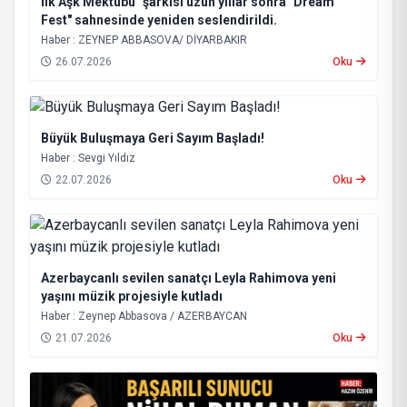
İlk Aşk Mektubu" şarkısı uzun yıllar sonra "Dream
Fest" sahnesinde yeniden seslendirildi.
Haber : ZEYNEP ABBASOVA/ DİYARBAKIR
26.07.2026
Oku
Büyük Buluşmaya Geri Sayım Başladı!
Haber : Sevgi Yıldız
22.07.2026
Oku
Azerbaycanlı sevilen sanatçı Leyla Rahimova yeni
yaşını müzik projesiyle kutladı
Haber : Zeynep Abbasova / AZERBAYCAN
21.07.2026
Oku