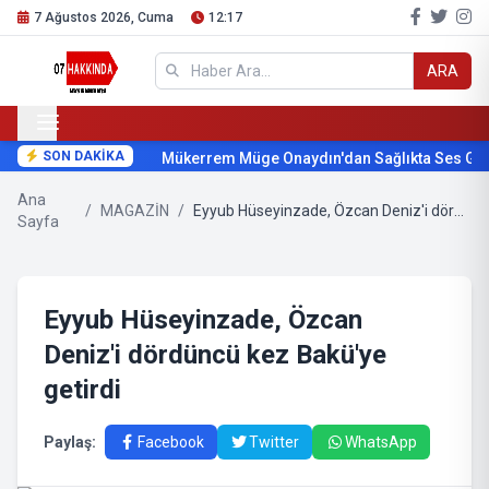
7 Ağustos 2026, Cuma
12:17
ARA
SON DAKİKA
Mükerrem Müge Onaydın'dan Sağlıkta Ses Geti
Ana
/
MAGAZİN
/
Eyyub Hüseyinzade, Özcan Deniz'i dördüncü kez Bakü'ye getirdi
Sayfa
Eyyub Hüseyinzade, Özcan
Deniz'i dördüncü kez Bakü'ye
getirdi
Paylaş:
Facebook
Twitter
WhatsApp