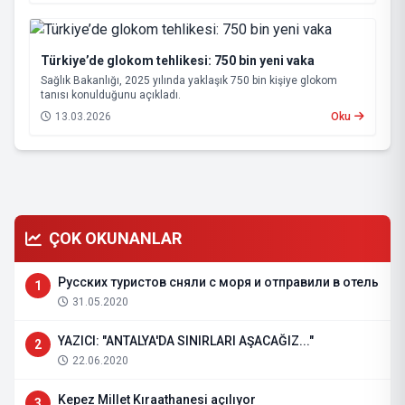
Türkiye’de glokom tehlikesi: 750 bin yeni vaka
Sağlık Bakanlığı, 2025 yılında yaklaşık 750 bin kişiye glokom
tanısı konulduğunu açıkladı.
13.03.2026
Oku
ÇOK OKUNANLAR
Русских туристов сняли с моря и отправили в отель
1
31.05.2020
YAZICI: "ANTALYA'DA SINIRLARI AŞACAĞIZ..."
2
22.06.2020
Kepez Millet Kıraathanesi açılıyor
3