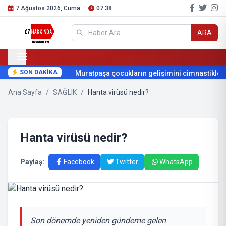
7 Ağustos 2026, Cuma
07:38
ARA
SON DAKİKA
Muratpaşa çocukların gelişimini cimnastikle de
Ana Sayfa
/
SAĞLIK
/
Hanta virüsü nedir?
Hanta virüsü nedir?
Paylaş:
Facebook
Twitter
WhatsApp
Son dönemde yeniden gündeme gelen