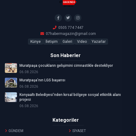
0505 774 7447
07habermagazin@gmail.com
Künye
İletişim
Galeri
Video
Yazarlar
Son Haberler
Muratpaşa çocukların gelişimini cimnastikle destekliyor
06.08.2026
Muratpaşa’nın LGS başarısı
06.08.2026
Konyaaltı Belediyesi'nden kırsal bölgeye sosyal etkinlik alanı
projesi
06.08.2026
Kategoriler
GÜNDEM
SİYASET