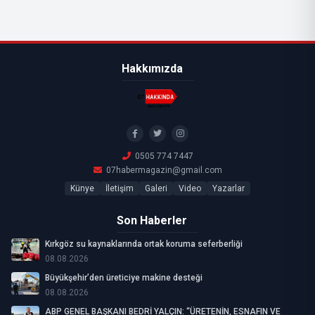
Hakkımızda
0505 774 7447
07habermagazin@gmail.com
Künye
İletişim
Galeri
Video
Yazarlar
Son Haberler
Kırkgöz su kaynaklarında ortak koruma seferberliği
08.08.2026
Büyükşehir’den üreticiye makine desteği
08.08.2026
ABP GENEL BAŞKANI BEDRİ YALÇIN: “ÜRETENİN, ESNAFIN VE