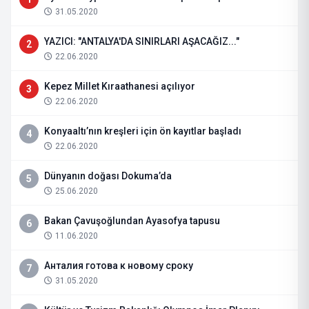
31.05.2020
YAZICI: "ANTALYA'DA SINIRLARI AŞACAĞIZ..."
2
22.06.2020
Kepez Millet Kıraathanesi açılıyor
3
22.06.2020
Konyaaltı’nın kreşleri için ön kayıtlar başladı
4
22.06.2020
Dünyanın doğası Dokuma’da
5
25.06.2020
Bakan Çavuşoğlundan Ayasofya tapusu
6
11.06.2020
Анталия готова к новому сроку
7
31.05.2020