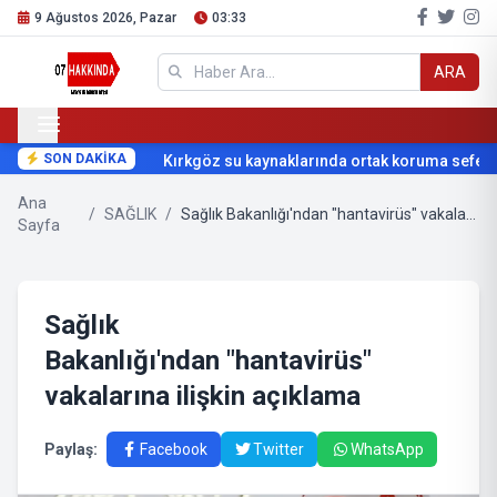
9 Ağustos 2026, Pazar
03:33
ARA
SON DAKİKA
Kırkgöz su kaynaklarında ortak koruma seferbe
Ana
/
SAĞLIK
/
Sağlık Bakanlığı'ndan "hantavirüs" vakalarına ilişkin açıklama
Sayfa
Sağlık
Bakanlığı'ndan "hantavirüs"
vakalarına ilişkin açıklama
Paylaş:
Facebook
Twitter
WhatsApp