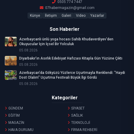
0505 774 7447
07habermagazin@gmail.com
Künye
İletişim
Galeri
Video
Yazarlar
Son Haberler
Azerbaycanlı ünlü yoga hocası Sahib Khudaverdiyev'den
Okuyucular İçin İçsel Bir Yolculuk
05.08.2026
Diyarbakır'ın Asırlık Edebiyat Hafızası Kitapla Gün Yüzüne Çıktı
05.08.2026
Azerbaycan'da Gökyüzü Yüzlerce Uçurtmayla Renklendi: "Haydi
Dost Olalım" Uçurtma Festivali Büyük İlgi Gördü
05.08.2026
Kategoriler
GÜNDEM
SİYASET
EĞİTİM
SAĞLIK
MAGAZİN
TEKNOLOJİ
HAVA DURUMU
FİRMA REHBERİ