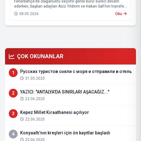
Fenerbahçe’de olağanüstü seçimli genel kurul süreci devam
ederken, başkan adayları Aziz Yıldırım ve Hakan Safi’nin transfer
çalışmalarına da hız verdiği öne sürüldü.
08.05.2026
Oku
ÇOK OKUNANLAR
Русских туристов сняли с моря и отправили в отель
1
31.05.2020
YAZICI: "ANTALYA'DA SINIRLARI AŞACAĞIZ..."
2
22.06.2020
Kepez Millet Kıraathanesi açılıyor
3
22.06.2020
Konyaaltı’nın kreşleri için ön kayıtlar başladı
4
22.06.2020