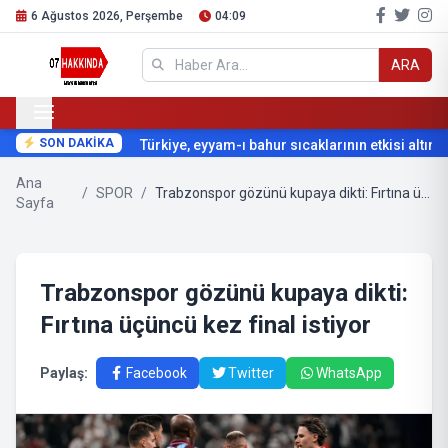
6 Ağustos 2026, Perşembe
04:09
ARA
SON DAKİKA
Türkiye, eyyam-ı bahur sıcaklarının etkisi altına gi
Ana
/
SPOR
/
Trabzonspor gözünü kupaya dikti: Fırtına üçüncü kez final istiyor
Sayfa
Trabzonspor gözünü kupaya dikti:
Fırtına üçüncü kez final istiyor
Paylaş:
Facebook
Twitter
WhatsApp