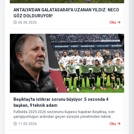
ANTALYA'DAN GALATASARAY'A UZANAN YILDIZ: NECO
GÖZ DOLDURUYOR!
06.06.2026
Oku
Beşiktaş'ta istikrar sorunu büyüyor: 5 sezonda 4
başkan, 9 teknik adam
Futbolda 2025-2026 sezonunu kupasız kapatan Beşiktaş, son
şampiyonluğun ardından geçen süreçte yönetimden teknik
heyete, oyuncu kadrosundan saha sonuçlarına kadar birçok
11.05.2026
Oku
alanda istikrarsız bir görüntü sergiledi.