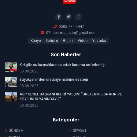
0505 774 7447
07habermagazin@gmail.com
Künye
İletişim
Galeri
Video
Yazarlar
Son Haberler
Kırkgöz su kaynaklarında ortak koruma seferberliği
08.08.2026
Büyükşehir’den üreticiye makine desteği
08.08.2026
ABP GENEL BAŞKANI BEDRİ YALÇIN: “ÜRETENİN, ESNAFIN VE
KÖYLÜNÜN YANINDAYIZ”
08.08.2026
Kategoriler
GÜNDEM
SİYASET