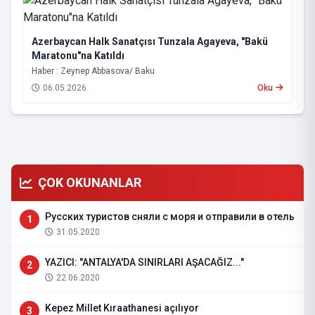
Azerbaycan Halk Sanatçısı Tunzala Agayeva, "Bakü
Maratonu"na Katıldı
Haber : Zeynep Abbasova/ Baku
06.05.2026
Oku
ÇOK OKUNANLAR
Русских туристов сняли с моря и отправили в отель
1
31.05.2020
YAZICI: "ANTALYA'DA SINIRLARI AŞACAĞIZ..."
2
22.06.2020
Kepez Millet Kıraathanesi açılıyor
3