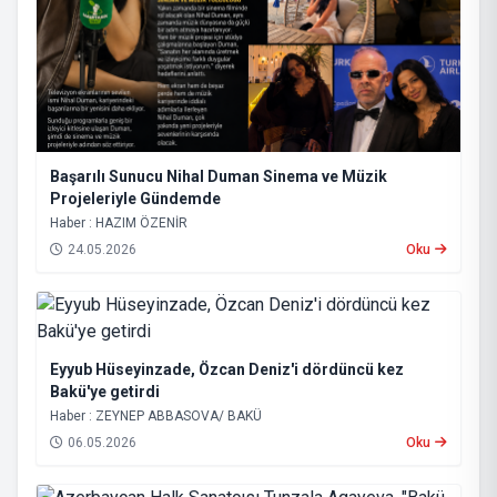
Başarılı Sunucu Nihal Duman Sinema ve Müzik
Projeleriyle Gündemde
Haber : HAZIM ÖZENİR
24.05.2026
Oku
Eyyub Hüseyinzade, Özcan Deniz'i dördüncü kez
Bakü'ye getirdi
Haber : ZEYNEP ABBASOVA/ BAKÜ
06.05.2026
Oku