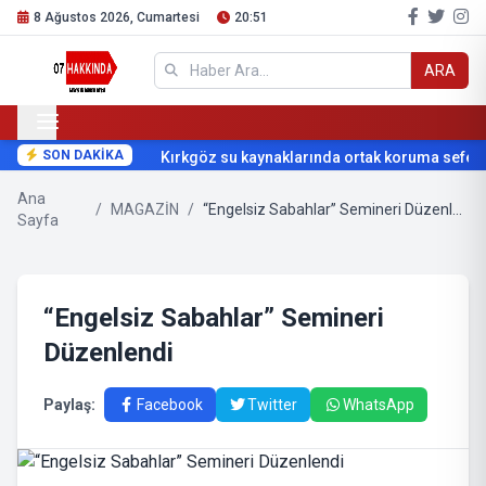
8 Ağustos 2026, Cumartesi
20:51
ARA
SON DAKİKA
Kırkgöz su kaynaklarında ortak koruma seferbe
Ana
/
MAGAZİN
/
“Engelsiz Sabahlar” Semineri Düzenlendi
Sayfa
“Engelsiz Sabahlar” Semineri
Düzenlendi
Paylaş:
Facebook
Twitter
WhatsApp