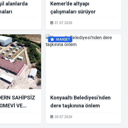
il alanlarda
Kemer'de altyapı
aları
çalışmaları sürüyor
31.07.2026
MANŞET
DERN SAHİPSİZ
Konyaaltı Belediyesi'nden
IMEVİ VE
dere taşkınına önlem
AM ALANI
30.07.2026
IYOR.