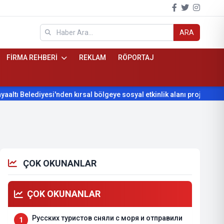
ARA
FİRMA REHBERİ
REKLAM
RÖPORTAJ
esi'nden kırsal bölgeye sosyal etkinlik alanı projesi
Konyaalt
ÇOK OKUNANLAR
ÇOK OKUNANLAR
Русских туристов сняли с моря и отправили
1