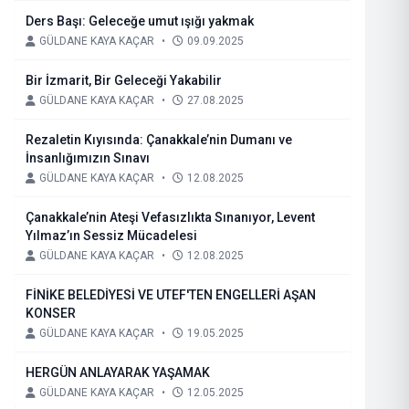
Ders Başı: Geleceğe umut ışığı yakmak
GÜLDANE KAYA KAÇAR
•
09.09.2025
Bir İzmarit, Bir Geleceği Yakabilir
GÜLDANE KAYA KAÇAR
•
27.08.2025
Rezaletin Kıyısında: Çanakkale’nin Dumanı ve
İnsanlığımızın Sınavı
GÜLDANE KAYA KAÇAR
•
12.08.2025
Çanakkale’nin Ateşi Vefasızlıkta Sınanıyor, Levent
Yılmaz’ın Sessiz Mücadelesi
GÜLDANE KAYA KAÇAR
•
12.08.2025
FİNİKE BELEDİYESİ VE UTEF'TEN ENGELLERİ AŞAN
KONSER
GÜLDANE KAYA KAÇAR
•
19.05.2025
HERGÜN ANLAYARAK YAŞAMAK
GÜLDANE KAYA KAÇAR
•
12.05.2025