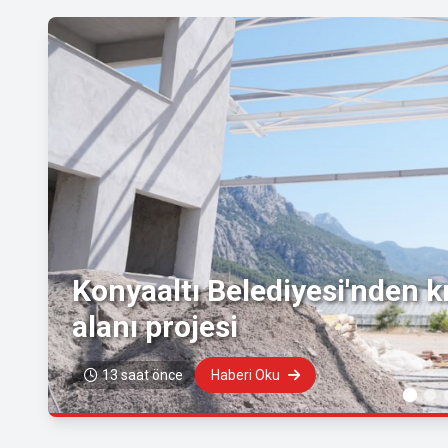
Konyaaltı Belediyesi'nden kı
alanı projesi
13 saat önce
Haberi Oku