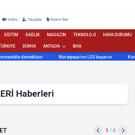
Video
Yazarlar
Resmi İlan
EĞİTİM
SAĞLIK
MAGAZİN
TEKNOLOJİ
HAVA DURUMU
TÜRKİYE
DÜNYA
ANTALYA
BHA
stekliyor
Muratpaşa’nın LGS başarısı
Konyaaltı Belediy
Rİ Haberleri
ŞET
1
/
6