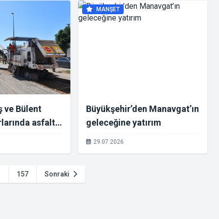
MANŞET
 ve Bülent
Büyükşehir’den Manavgat’ın
rlarında asfalt
geleceğine yatırım
şladı
29.07.2026
.
157
Sonraki