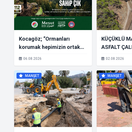
Kocagöz; “Ormanları
KÜÇÜKLÜ M
korumak hepimizin ortak
ASFALT ÇAL
sorumluluğu”
06.08.2026
02.08.2026
MANŞET
MANŞET