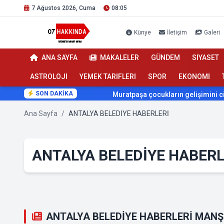
7 Ağustos 2026, Cuma
08:05
Künye
İletişim
Galeri
ANA SAYFA
MAKALELER
GÜNDEM
SİYASET
ASTROLOJİ
YEMEK TARİFLERİ
SPOR
EKONOMİ
SON DAKİKA
Muratpaşa çocukların gelişimini cimnastikle de
Ana Sayfa
/
ANTALYA BELEDİYE HABERLERİ
ANTALYA BELEDİYE HABERLE
ANTALYA BELEDİYE HABERLERİ MAN