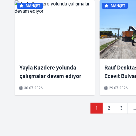
MANŞET
MANŞET
Yayla Kuzdere yolunda
Rauf Denktaş
çalışmalar devam ediyor
Ecevit Bulva
çalışması ba
30.07.2026
29.07.2026
1
2
3
..