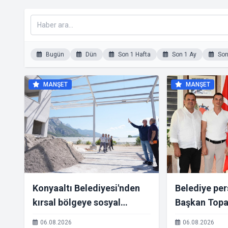
Bugün
Dün
Son 1 Hafta
Son 1 Ay
Son 
MANŞET
MANŞET
Konyaaltı Belediyesi'nden
Belediye pe
kırsal bölgeye sosyal
Başkan Topa
etkinlik alanı projesi
ziyareti
06.08.2026
06.08.2026