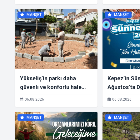
MANŞET
MANŞET
Yükseliş’in parkı daha
Kepez’in Sün
güvenli ve konforlu hale
Ağustos’ta 
geliyor
06.08.2026
06.08.2026
MANŞET
MANŞET