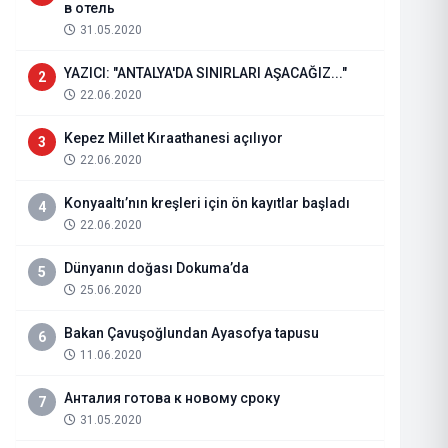
в отель
31.05.2020
YAZICI: "ANTALYA'DA SINIRLARI AŞACAĞIZ..."
2
22.06.2020
Kepez Millet Kıraathanesi açılıyor
3
22.06.2020
Konyaaltı’nın kreşleri için ön kayıtlar başladı
4
22.06.2020
Dünyanın doğası Dokuma’da
5
Belediye personelinden Başkan T
25.06.2020
ziyareti
Bakan Çavuşoğlundan Ayasofya tapusu
6
11.06.2020
13 saat önce
Haberi Oku
Анталия готова к новому сроку
7
31.05.2020