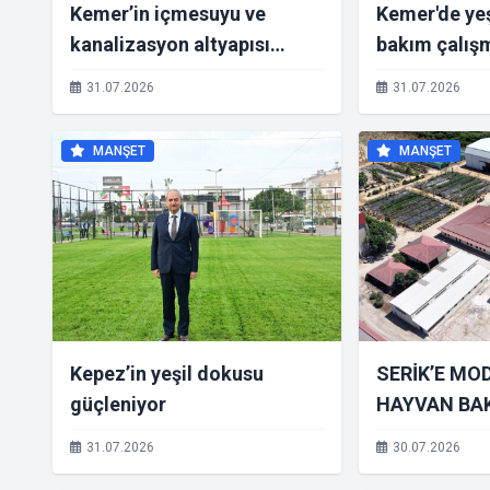
Kemer’in içmesuyu ve
Kemer'de yeş
kanalizasyon altyapısı
bakım çalışm
yenileniyor
31.07.2026
31.07.2026
MANŞET
MANŞET
Kepez’in yeşil dokusu
SERİK’E MO
güçleniyor
HAYVAN BAK
DOĞAL YAŞ
31.07.2026
30.07.2026
KAZANDIRIL