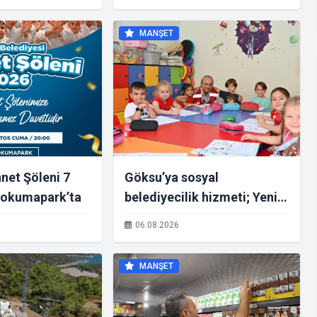
MANŞET
net Şöleni 7
Göksu’ya sosyal
Dokumapark’ta
belediyecilik hizmeti; Yeni
kreş
06.08.2026
MANŞET