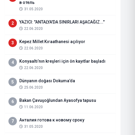
в отель
31.05.2020
YAZICI: "ANTALYA'DA SINIRLARI AŞACAĞIZ..."
2
22.06.2020
Kepez Millet Kıraathanesi açılıyor
3
22.06.2020
Konyaaltı’nın kreşleri için ön kayıtlar başladı
4
22.06.2020
Dünyanın doğası Dokuma’da
5
DSÖ’den hantavirüs açıklaması: 
25.06.2020
seviyede
Bakan Çavuşoğlundan Ayasofya tapusu
6
11.06.2020
08.05.2026
Haberi Oku
Анталия готова к новому сроку
7
31.05.2020