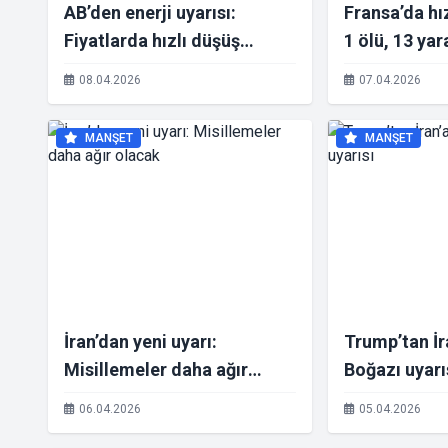
AB’den enerji uyarısı:
Fransa’da hız
Fiyatlarda hızlı düşüş
1 ölü, 13 yar
beklenmiyor
08.04.2026
07.04.2026
MANŞET
MANŞET
İran’dan yeni uyarı:
Trump’tan İ
Misillemeler daha ağır
Boğazı uyarı
olacak
06.04.2026
05.04.2026