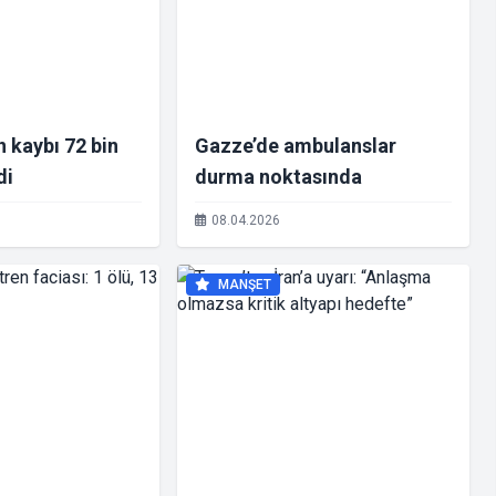
 kaybı 72 bin
Gazze’de ambulanslar
di
durma noktasında
08.04.2026
MANŞET