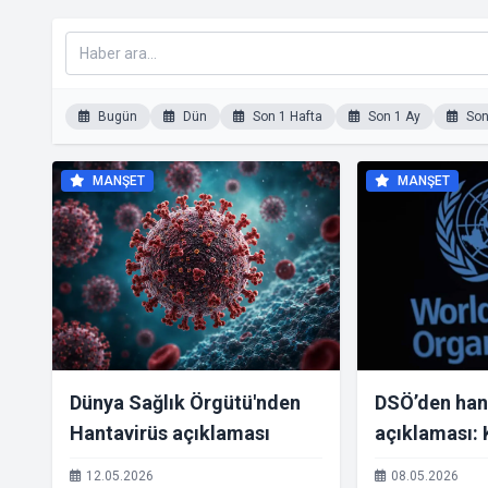
Bugün
Dün
Son 1 Hafta
Son 1 Ay
Son 
MANŞET
MANŞET
Dünya Sağlık Örgütü'nden
DSÖ’den han
Hantavirüs açıklaması
açıklaması: 
düşük seviy
12.05.2026
08.05.2026