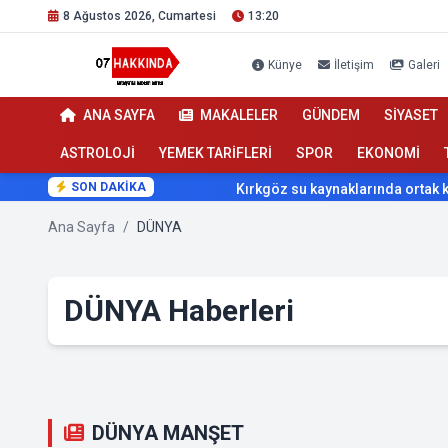
8 Ağustos 2026, Cumartesi
13:20
Künye
İletişim
Galeri
ANA SAYFA
MAKALELER
GÜNDEM
SİYASET
ASTROLOJİ
YEMEK TARİFLERİ
SPOR
EKONOMİ
SON DAKİKA
Kırkgöz su kaynaklarında ortak koruma sefe
Ana Sayfa
/
DÜNYA
DÜNYA Haberleri
DÜNYA MANŞET