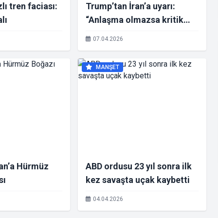
lı tren faciası:
Trump’tan İran’a uyarı:
alı
“Anlaşma olmazsa kritik
altyapı hedefte”
07.04.2026
MANŞET
ran’a Hürmüz
ABD ordusu 23 yıl sonra ilk
sı
kez savaşta uçak kaybetti
04.04.2026