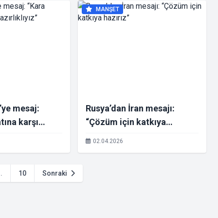
MANŞET
’ye mesaj:
Rusya’dan İran mesajı:
tına karşı
“Çözüm için katkıya
hazırız”
02.04.2026
..
10
Sonraki