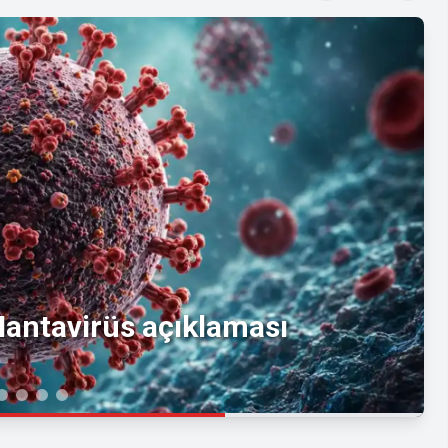
antavirüs açıklaması