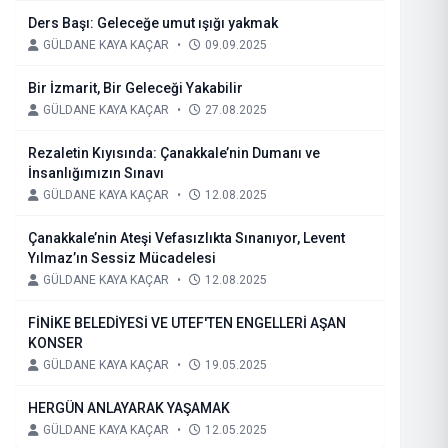
Ders Başı: Geleceğe umut ışığı yakmak
GÜLDANE KAYA KAÇAR
•
09.09.2025
Bir İzmarit, Bir Geleceği Yakabilir
GÜLDANE KAYA KAÇAR
•
27.08.2025
Rezaletin Kıyısında: Çanakkale’nin Dumanı ve
İnsanlığımızın Sınavı
GÜLDANE KAYA KAÇAR
•
12.08.2025
Çanakkale’nin Ateşi Vefasızlıkta Sınanıyor, Levent
Yılmaz’ın Sessiz Mücadelesi
GÜLDANE KAYA KAÇAR
•
12.08.2025
FİNİKE BELEDİYESİ VE UTEF'TEN ENGELLERİ AŞAN
KONSER
GÜLDANE KAYA KAÇAR
•
19.05.2025
HERGÜN ANLAYARAK YAŞAMAK
GÜLDANE KAYA KAÇAR
•
12.05.2025