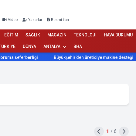
Video
Yazarlar
Resmi İlan
EĞİTİM
SAĞLIK
MAGAZİN
TEKNOLOJİ
HAVA DURUMU
TÜRKİYE
DÜNYA
ANTALYA
BHA
rberliği
Büyükşehir’den üreticiye makine desteği
ABP
1
/
6