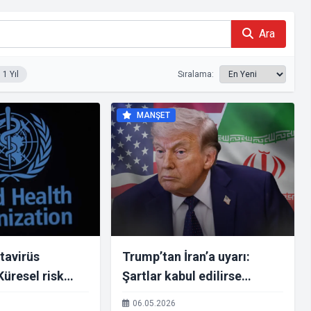
Ara
1 Yıl
Sıralama:
MANŞET
tavirüs
Trump’tan İran’a uyarı:
Küresel risk
Şartlar kabul edilirse
ede
operasyon sona erecek
06.05.2026