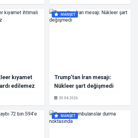
MANŞET
kleer kıyamet
Trump’tan İran mesajı:
 ardı edilemez
Nükleer şart değişmedi
30.04.2026
MANŞET