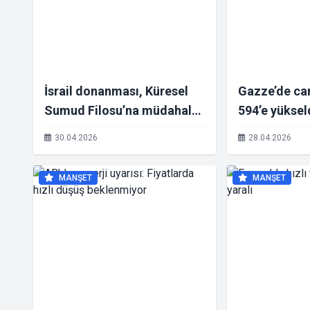
İsrail donanması, Küresel
Gazze’de can
Sumud Filosu’na müdahale
594’e yüksel
etti
30.04.2026
28.04.2026
MANŞET
MANŞET