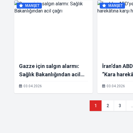
MANŞET
MANŞET
Gazze için salgın alarmı:
İran’dan ABD
Sağlık Bakanlığından acil
“Kara harekâ
çağrı
hazırlıklıyız”
03.04.2026
03.04.2026
1
2
3
.