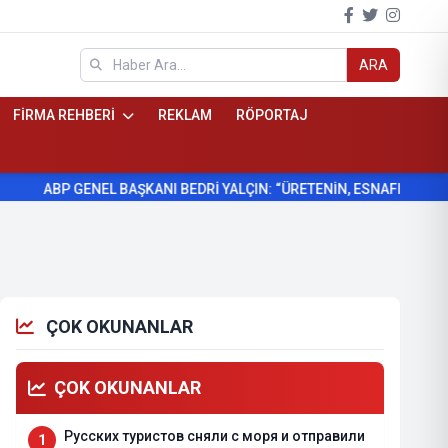
ARA
FİRMA REHBERİ
REKLAM
RÖPORTAJ
 GENEL BAŞKANI BEDRİ YALÇIN: “ÜRETENİN, ESNAFIN VE KÖYLÜNÜN Y
ÇOK OKUNANLAR
ÇOK OKUNANLAR
Русских туристов сняли с моря и отправили
1