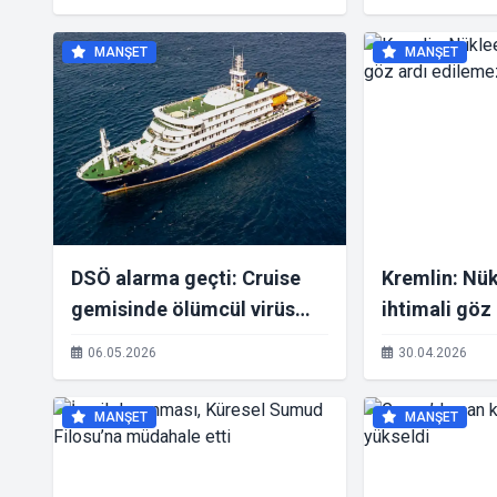
MANŞET
MANŞET
DSÖ alarma geçti: Cruise
Kremlin: Nü
gemisinde ölümcül virüs
ihtimali göz
şüphesi
06.05.2026
30.04.2026
MANŞET
MANŞET