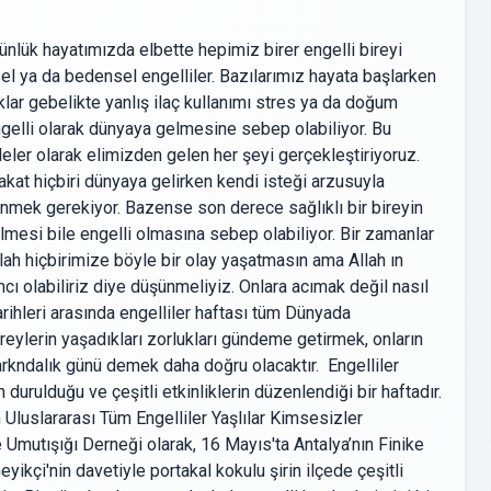
Günlük hayatımızda elbette hepimiz birer engelli bireyi
l ya da bedensel engelliler. Bazılarımız hayata başlarken
ıklar gebelikte yanlış ilaç kullanımı stres ya da doğum
gelli olarak dünyaya gelmesine sebep olabiliyor. Bu
leler olarak elimizden gelen her şeyi gerçekleştiriyoruz.
akat hiçbiri dünyaya gelirken kendi isteği arzusuyla
nmek gerekiyor. Bazense son derece sağlıklı bir bireyin
elmesi bile engelli olmasına sebep olabiliyor. Bir zamanlar
Allah hiçbirimize böyle bir olay yaşatmasın ama Allah ın
mcı olabiliriz diye düşünmeliyiz. Onlara acımak değil nasıl
ihleri arasında engelliler haftası tüm Dünyada
eylerin yaşadıkları zorlukları gündeme getirmek, onların
 farkndalık günü demek daha doğru olacaktır. Engelliler
durulduğu ve çeşitli etkinliklerin düzenlendiği bir haftadır.
Uluslararası Tüm Engelliler Yaşlılar Kimsesizler
mutışığı Derneği olarak, 16 Mayıs'ta Antalya’nın Finike
ikçi'nin davetiyle portakal kokulu şirin ilçede çeşitli