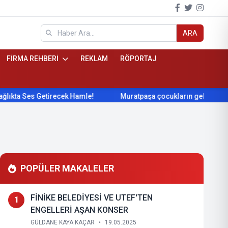
ARA
FİRMA REHBERİ
REKLAM
RÖPORTAJ
es Getirecek Hamle!
Muratpaşa çocukların gelişimini cimnast
POPÜLER MAKALELER
FİNİKE BELEDİYESİ VE UTEF'TEN
1
ENGELLERİ AŞAN KONSER
GÜLDANE KAYA KAÇAR
•
19.05.2025