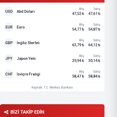
Alış
Satış
USD
Abd Dolari
47,52 ₺
47,61 ₺
Alış
Satış
EUR
Euro
54,77 ₺
54,87 ₺
Alış
Satış
GBP
İngi̇li̇z Sterli̇ni̇
63,79 ₺
64,12 ₺
Alış
Satış
JPY
Japon Yeni̇
29,94 ₺
30,14 ₺
Alış
Satış
CHF
İsvi̇çre Frangi
58,47 ₺
58,84 ₺
Kaynak: T.C. Merkez Bankası
BİZİ TAKİP EDİN