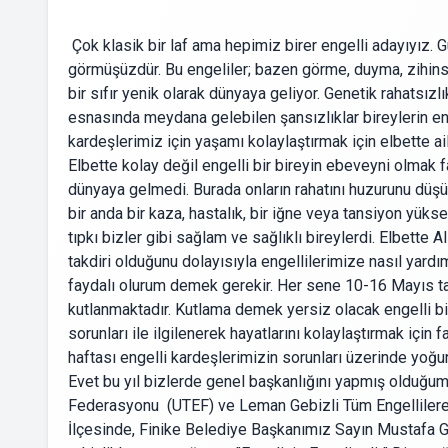
Çok klasik bir laf ama hepimiz birer engelli adayıyız. 
görmüşüzdür. Bu engeliler; bazen görme, duyma, zihinse
bir sıfır yenik olarak dünyaya geliyor. Genetik rahatsızl
esnasında meydana gelebilen şansızlıklar bireylerin en
kardeşlerimiz için yaşamı kolaylaştırmak için elbette ai
Elbette kolay değil engelli bir bireyin ebeveyni olmak f
dünyaya gelmedi. Burada onların rahatını huzurunu düşü
bir anda bir kaza, hastalık, bir iğne veya tansiyon yüks
tıpkı bizler gibi sağlam ve sağlıklı bireylerdi. Elbette 
takdiri olduğunu dolayısıyla engellilerimize nasıl yardı
faydalı olurum demek gerekir. Her sene 10-16 Mayıs tar
kutlanmaktadır. Kutlama demek yersiz olacak engelli bir
sorunları ile ilgilenerek hayatlarını kolaylaştırmak için
haftası engelli kardeşlerimizin sorunları üzerinde yoğun 
Evet bu yıl bizlerde genel başkanlığını yapmış olduğum 
Federasyonu (UTEF) ve Leman Gebizli Tüm Engellilere U
İlçesinde, Finike Belediye Başkanımız Sayın Mustafa Gey