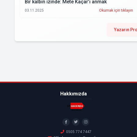
Bir kalbin izinde: Mete Kaçar’ı anmak
03.11.2025
Okumak için tıklayın
Yazarın Pro
Hakkımızda
0505 774 7447