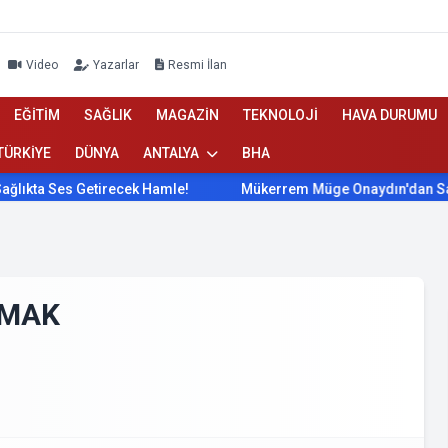
Video
Yazarlar
Resmi İlan
EĞİTİM
SAĞLIK
MAGAZİN
TEKNOLOJİ
HAVA DURUMU
TÜRKİYE
DÜNYA
ANTALYA
BHA
Ses Getirecek Hamle!
Mükerrem Müge Onaydın'dan Sağlıkta S
AMAK