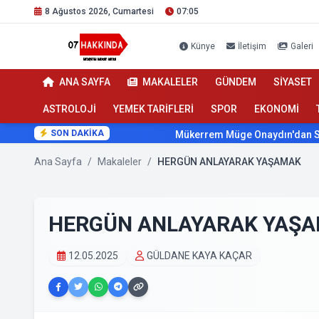
8 Ağustos 2026, Cumartesi
07:05
Künye
İletişim
Galeri
ANA SAYFA
MAKALELER
GÜNDEM
SİYASET
ASTROLOJİ
YEMEK TARİFLERİ
SPOR
EKONOMİ
SON DAKİKA
Mükerrem Müge Onaydın'dan Sağlıkta 
Ana Sayfa
/
Makaleler
/
HERGÜN ANLAYARAK YAŞAMAK
HERGÜN ANLAYARAK YAŞ
12.05.2025
GÜLDANE KAYA KAÇAR