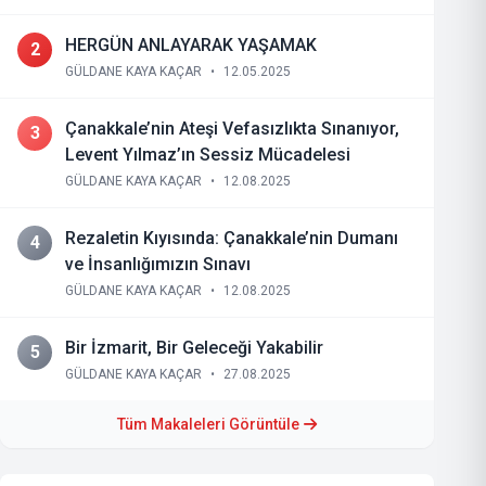
HERGÜN ANLAYARAK YAŞAMAK
2
GÜLDANE KAYA KAÇAR
•
12.05.2025
Çanakkale’nin Ateşi Vefasızlıkta Sınanıyor,
3
Levent Yılmaz’ın Sessiz Mücadelesi
GÜLDANE KAYA KAÇAR
•
12.08.2025
Rezaletin Kıyısında: Çanakkale’nin Dumanı
4
ve İnsanlığımızın Sınavı
GÜLDANE KAYA KAÇAR
•
12.08.2025
Bir İzmarit, Bir Geleceği Yakabilir
5
GÜLDANE KAYA KAÇAR
•
27.08.2025
Tüm Makaleleri Görüntüle