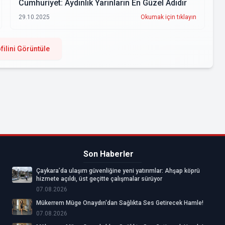
Cumhuriyet: Aydınlık Yarınların En Güzel Adıdır
29.10.2025
Okumak için tıklayın
filini Görüntüle
Son Haberler
Çaykara’da ulaşım güvenliğine yeni yatırımlar: Ahşap köprü
hizmete açıldı, üst geçitte çalışmalar sürüyor
07.08.2026
Mükerrem Müge Onaydın'dan Sağlıkta Ses Getirecek Hamle!
07.08.2026