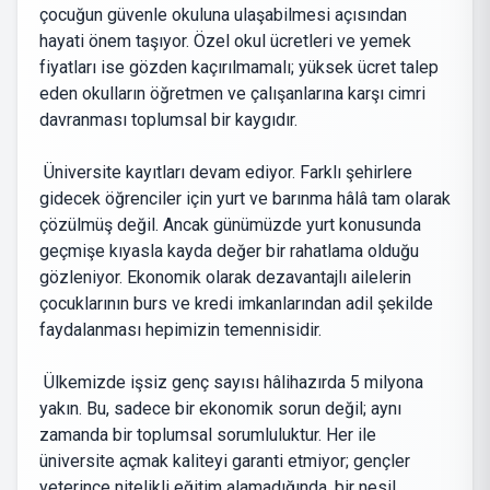
çocuğun güvenle okuluna ulaşabilmesi açısından
hayati önem taşıyor. Özel okul ücretleri ve yemek
fiyatları ise gözden kaçırılmamalı; yüksek ücret talep
eden okulların öğretmen ve çalışanlarına karşı cimri
davranması toplumsal bir kaygıdır.
Üniversite kayıtları devam ediyor. Farklı şehirlere
gidecek öğrenciler için yurt ve barınma hâlâ tam olarak
çözülmüş değil. Ancak günümüzde yurt konusunda
geçmişe kıyasla kayda değer bir rahatlama olduğu
gözleniyor. Ekonomik olarak dezavantajlı ailelerin
çocuklarının burs ve kredi imkanlarından adil şekilde
faydalanması hepimizin temennisidir.
Ülkemizde işsiz genç sayısı hâlihazırda 5 milyona
yakın. Bu, sadece bir ekonomik sorun değil; aynı
zamanda bir toplumsal sorumluluktur. Her ile
üniversite açmak kaliteyi garanti etmiyor; gençler
yeterince nitelikli eğitim alamadığında, bir nesil