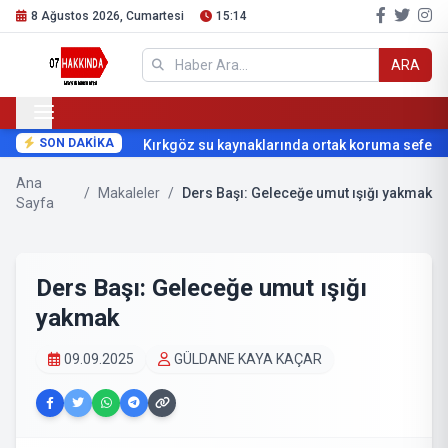
8 Ağustos 2026, Cumartesi
15:14
ARA
SON DAKİKA
Kırkgöz su kaynaklarında ortak koruma seferber
Ana
/
Makaleler
/
Ders Başı: Geleceğe umut ışığı yakmak
Sayfa
Ders Başı: Geleceğe umut ışığı
yakmak
09.09.2025
GÜLDANE KAYA KAÇAR