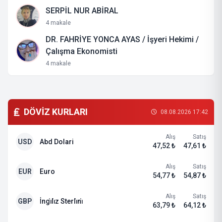
SERPİL NUR ABİRAL
4 makale
DR. FAHRİYE YONCA AYAS / İşyeri Hekimi /
Çalışma Ekonomisti
4 makale
DÖVİZ KURLARI
08.08.2026 17:42
Alış
Satış
USD
Abd Dolari
47,52 ₺
47,61 ₺
Alış
Satış
EUR
Euro
54,77 ₺
54,87 ₺
Alış
Satış
GBP
İngi̇li̇z Sterli̇ni̇
63,79 ₺
64,12 ₺