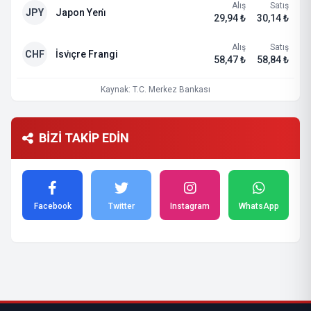
Alış
Satış
JPY
Japon Yeni̇
29,94 ₺
30,14 ₺
Alış
Satış
CHF
İsvi̇çre Frangi
58,47 ₺
58,84 ₺
Kaynak: T.C. Merkez Bankası
BİZİ TAKİP EDİN
Facebook
Twitter
Instagram
WhatsApp