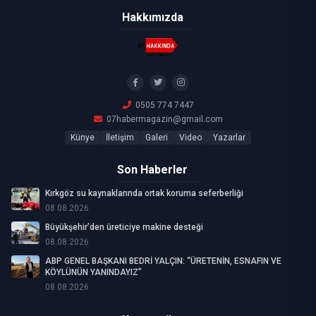
Hakkımızda
0505 774 7447
07habermagazin@gmail.com
Künye
İletişim
Galeri
Video
Yazarlar
Son Haberler
Kırkgöz su kaynaklarında ortak koruma seferberliği
08.08.2026
Büyükşehir’den üreticiye makine desteği
08.08.2026
ABP GENEL BAŞKANI BEDRİ YALÇIN: “ÜRETENİN, ESNAFIN VE
KÖYLÜNÜN YANINDAYIZ”
08.08.2026