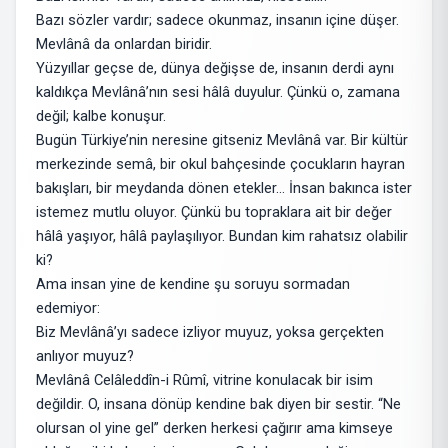
Bazı s
özler vardır; sadece okunmaz, insanın içine düşer.
Mevlânâ da onlardan biridir.
Yüzyıllar geçse de, dünya değişse de, insanın derdi aynı
kaldıkça Mevlânâ’nın sesi hâlâ duyulur. Çünkü o, zamana
değil; kalbe konuşur.
Bugün Türkiye’nin neresine gitseniz Mevlânâ var. Bir kültür
merkezinde semâ, bir okul bahçesinde çocukların hayran
bakışları, bir meydanda dönen etekler… İnsan bakınca ister
istemez mutlu oluyor. Çünkü bu topraklara ait bir değer
hâlâ yaşıyor, hâlâ paylaşılıyor. Bundan kim rahatsız olabilir
ki?
Ama insan yine de kendine şu soruyu sormadan
edemiyor:
Biz Mevlânâ’yı sadece izliyor muyuz, yoksa gerçekten
anlıyor muyuz?
Mevlânâ Celâleddîn-i Rûmî, vitrine konulacak bir isim
değildir. O, insana dönüp kendine bak diyen bir sestir. “Ne
olursan ol yine gel” derken herkesi çağırır ama kimseye