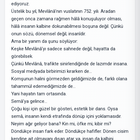
ediyoruz.
Üstelik bu yıl, Mevlânâ’nın vuslatının 752. yılı. Aradan
geçen onca zamana rağmen hâlâ konuşuluyor olması,
hâlâ insanın kalbine dokunabilmesi boşuna değil. Çünkü
onun sözü, dönemsel değil; insanîdir.
Ama bir yanım da şunu söylüyor:
Keşke Mevlânâ’yı sadece sahnede değil, hayatta da
görebilsek.
Çünkü Mevlânâ, trafikte sinirlendiğinde de lazımdır insana.
Sosyal medyada birbirimizi kırarken de…
Komşunun halini görmezden geldiğimizde de, farklı olana
tahammül edemediğimizde de…
Yani hayatın tam ortasında.
Semâ’ya gelince…
Çoğu kişi için güzel bir gösteri, estetik bir dans. Oysa
semâ, insanın kendi etrafında dönüp içini yoklamasıdır.
Neyim ağır geliyor bana? Kin mi, öfke mi, kibir mi?
Döndükçe insan fark eder. Döndükçe hafifler. Dönen cisim
kendine ait olmayanı dışarı atar ya, insan da kalbini