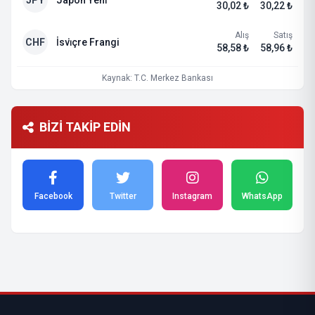
JPY
Japon Yeni̇
30,02 ₺
30,22 ₺
Alış
Satış
CHF
İsvi̇çre Frangi
58,58 ₺
58,96 ₺
Kaynak: T.C. Merkez Bankası
BİZİ TAKİP EDİN
Facebook
Twitter
Instagram
WhatsApp