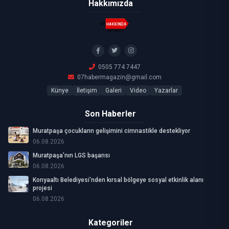
Hakkımızda
0505 774 7447
07habermagazin@gmail.com
Künye
İletişim
Galeri
Video
Yazarlar
Son Haberler
Muratpaşa çocukların gelişimini cimnastikle destekliyor
06.08.2026
Muratpaşa’nın LGS başarısı
06.08.2026
Konyaaltı Belediyesi'nden kırsal bölgeye sosyal etkinlik alanı
projesi
06.08.2026
Kategoriler