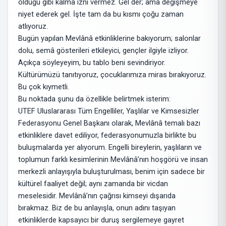
olduğu gibi kalma izni vermez. Gel der; ama değişmeye
niyet ederek gel. İşte tam da bu kısmı çoğu zaman
atlıyoruz.
Bugün yapılan Mevlânâ etkinliklerine bakıyorum; salonlar
dolu, semâ gösterileri etkileyici, gençler ilgiyle izliyor.
Açıkça söyleyeyim, bu tablo beni sevindiriyor.
Kültürümüzü tanıtıyoruz, çocuklarımıza miras bırakıyoruz.
Bu çok kıymetli.
Bu noktada şunu da özellikle belirtmek isterim:
UTEF Uluslararası Tüm Engelliler, Yaşlılar ve Kimsesizler
Federasyonu Genel Başkanı olarak, Mevlânâ temalı bazı
etkinliklere davet ediliyor, federasyonumuzla birlikte bu
buluşmalarda yer alıyorum. Engelli bireylerin, yaşlıların ve
toplumun farklı kesimlerinin Mevlânâ’nın hoşgörü ve insan
merkezli anlayışıyla buluşturulması, benim için sadece bir
kültürel faaliyet değil; aynı zamanda bir vicdan
meselesidir. Mevlânâ’nın çağrısı kimseyi dışarıda
bırakmaz. Biz de bu anlayışla, onun adını taşıyan
etkinliklerde kapsayıcı bir duruş sergilemeye gayret