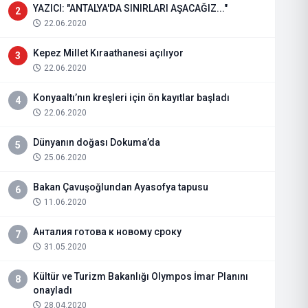
YAZICI: "ANTALYA'DA SINIRLARI AŞACAĞIZ..."
2
22.06.2020
Kepez Millet Kıraathanesi açılıyor
3
22.06.2020
Konyaaltı’nın kreşleri için ön kayıtlar başladı
4
22.06.2020
Dünyanın doğası Dokuma’da
5
25.06.2020
Bakan Çavuşoğlundan Ayasofya tapusu
6
11.06.2020
Анталия готова к новому сроку
7
31.05.2020
Kültür ve Turizm Bakanlığı Olympos İmar Planını
8
onayladı
28.04.2020