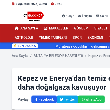
7 Ağustos 2026, Cuma
02:43
Künye
İletişim
Galeri
ANA SAYFA
MAKALELER
GÜNDEM
SİYASET
ASTROLOJİ
YEMEK TARİFLERİ
SPOR
EKONOMİ
SON DAKİKA
Muratpaşa çocukların gelişimini cimnastik
Ana Sayfa
/
ANTALYA BELEDİYE HABERLERİ
/
Kepez ve Enerya’dan temiz e
daha doğalgaza kavuşuyor
Paylaş:
Facebook
Twitter
WhatsApp