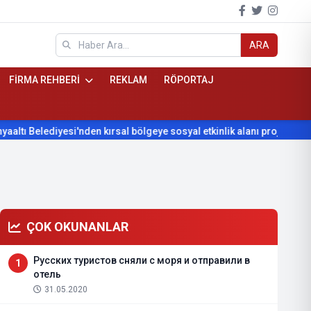
ARA
FİRMA REHBERİ
REKLAM
RÖPORTAJ
lediyesi'nden kırsal bölgeye sosyal etkinlik alanı projesi
Kony
ÇOK OKUNANLAR
Русских туристов сняли с моря и отправили в
1
отель
31.05.2020