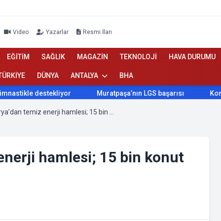
Video
Yazarlar
Resmi İlan
EĞİTİM
SAĞLIK
MAGAZİN
TEKNOLOJİ
HAVA DURUMU
TÜRKİYE
DÜNYA
ANTALYA
BHA
le destekliyor
Muratpaşa’nın LGS başarısı
Konyaaltı Be
Kepez ve Enerya’dan temiz enerji hamlesi; 15 bin konut daha doğalgaza kavuşuyor
nerji hamlesi; 15 bin konut