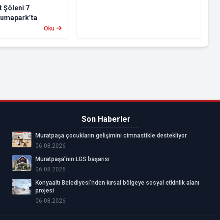
 Şöleni 7
kumapark’ta
Oku
Son Haberler
Muratpaşa çocukların gelişimini cimnastikle destekliyor
06.08.2026
Muratpaşa’nın LGS başarısı
06.08.2026
Konyaaltı Belediyesi'nden kırsal bölgeye sosyal etkinlik alanı
projesi
06.08.2026