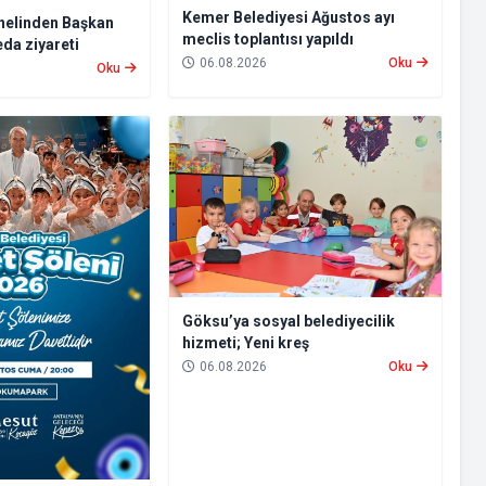
Kemer Belediyesi Ağustos ayı
nelinden Başkan
meclis toplantısı yapıldı
da ziyareti
06.08.2026
Oku
Oku
Göksu’ya sosyal belediyecilik
hizmeti; Yeni kreş
06.08.2026
Oku