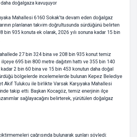
ıyaka Mahallesi 6160 Sokak’ta devam eden doğalgaz
mlarının planlanan takvim doğrultusunda sürdüğünü belirten
bin 935 konuta ek olarak, 2026 yılı sonuna kadar 15 bin
.
mahallede 27 bin 324 bina ve 208 bin 935 konut temiz
ilçeye 695 bin 800 metre dağıtım hattı ve 355 bin 140
 kadar 2 bin 60 bina ve 15 bin 453 konutun daha doğal
 sürdüğü bölgelerde incelemelerde bulunan Kepez Belediye
kif Tulukcu ile birlikte Varsak Karşıyaka Mahallesi
de takip etti. Başkan Kocagöz, temiz enerjinin ilçe
zanımlar sağlayacağını belirterek, yürütülen doğalgaz
iktirmemeleri çağrısında bulunarak şunları söyledi: