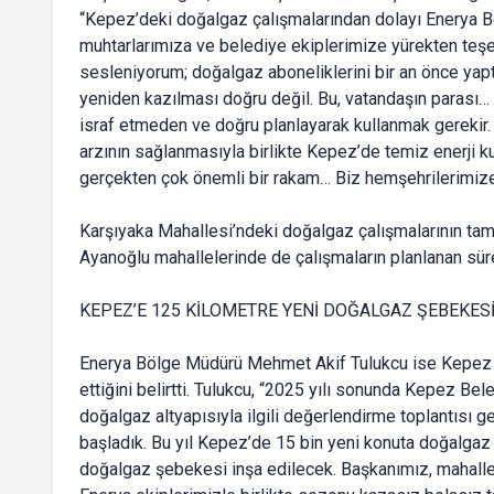
“Kepez’deki doğalgaz çalışmalarından dolayı Enerya 
muhtarlarımıza ve belediye ekiplerimize yürekten teş
sesleniyorum; doğalgaz aboneliklerini bir an önce yaptı
yeniden kazılması doğru değil. Bu, vatandaşın parası… 
israf etmeden ve doğru planlayarak kullanmak gerekir.
arzının sağlanmasıyla birlikte Kepez’de temiz enerji k
gerçekten çok önemli bir rakam… Biz hemşehrilerimize
Karşıyaka Mahallesi’ndeki doğalgaz çalışmalarının t
Ayanoğlu mahallelerinde de çalışmaların planlanan süre
KEPEZ’E 125 KİLOMETRE YENİ DOĞALGAZ ŞEBEKES
Enerya Bölge Müdürü Mehmet Akif Tulukcu ise Kepez Bel
ettiğini belirtti. Tulukcu, “2025 yılı sonunda Kepez B
doğalgaz altyapısıyla ilgili değerlendirme toplantısı 
başladık. Bu yıl Kepez’de 15 bin yeni konuta doğalgaz 
doğalgaz şebekesi inşa edilecek. Başkanımız, mahalle