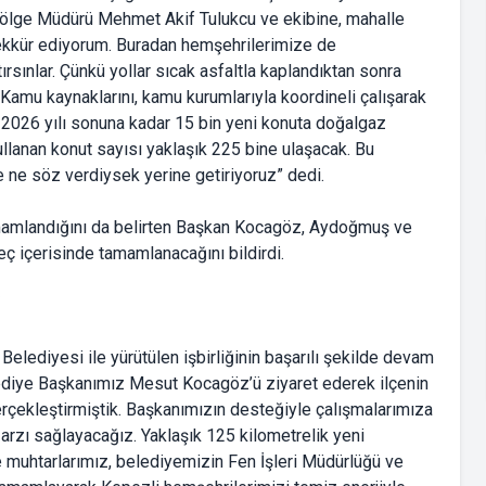
Bölge Müdürü Mehmet Akif Tulukcu ve ekibine, mahalle
ekkür ediyorum. Buradan hemşehrilerimize de
rsınlar. Çünkü yollar sıcak asfaltla kaplandıktan sonra
Kamu kaynaklarını, kamu kurumlarıyla koordineli çalışarak
 2026 yılı sonuna kadar 15 bin yeni konuta doğalgaz
ullanan konut sayısı yaklaşık 225 bine ulaşacak. Bu
 ne söz verdiysek yerine getiriyoruz” dedi.
amamlandığını da belirten Başkan Kocagöz, Aydoğmuş ve
ç içerisinde tamamlanacağını bildirdi.
İ
ediyesi ile yürütülen işbirliğinin başarılı şekilde devam
elediye Başkanımız Mesut Kocagöz’ü ziyaret ederek ilçenin
gerçekleştirmiştik. Başkanımızın desteğiyle çalışmalarımıza
arzı sağlayacağız. Yaklaşık 125 kilometrelik yeni
 muhtarlarımız, belediyemizin Fen İşleri Müdürlüğü ve