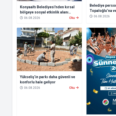
Belediye perso
Konyaaltı Belediyesi'nden kırsal
Topaloğlu’na ve
bölgeye sosyal etkinlik alanı
06.08.2026
projesi
06.08.2026
Oku
Yükseliş’in parkı daha güvenli ve
konforlu hale geliyor
06.08.2026
Oku