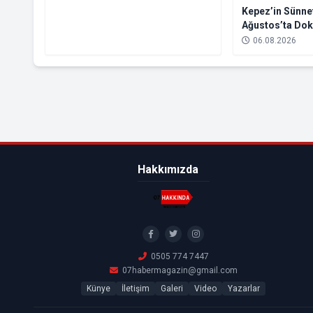
Kepez’in Sünnet
Ağustos’ta Do
06.08.2026
Hakkımızda
0505 774 7447
07habermagazin@gmail.com
Künye
İletişim
Galeri
Video
Yazarlar