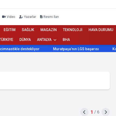
Video
Yazarlar
Resmi İlan
EĞİTİM
SAĞLIK
MAGAZİN
TEKNOLOJİ
HAVA DURUMU
TÜRKİYE
DÜNYA
ANTALYA
BHA
ikle destekliyor
Muratpaşa’nın LGS başarısı
Konyaaltı 
1
/
6