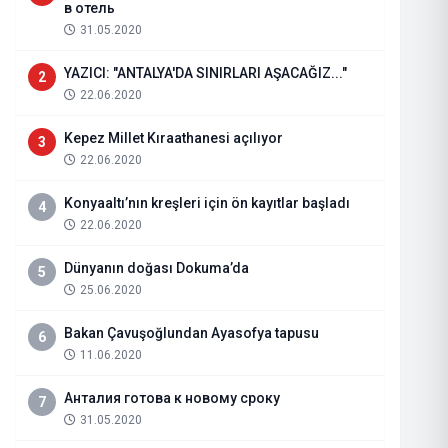
в отель
31.05.2020
YAZICI: "ANTALYA'DA SINIRLARI AŞACAĞIZ..."
2
22.06.2020
Kepez Millet Kıraathanesi açılıyor
3
22.06.2020
Konyaaltı’nın kreşleri için ön kayıtlar başladı
4
22.06.2020
Dünyanın doğası Dokuma’da
5
25.06.2020
GÜLŞAH TAMUR RÖPORTAJI
Bakan Çavuşoğlundan Ayasofya tapusu
6
11.06.2020
08.06.2022
Haberi Oku
Анталия готова к новому сроку
7
31.05.2020