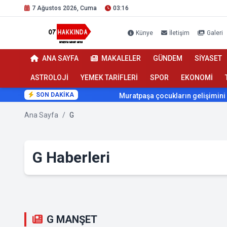
7 Ağustos 2026, Cuma
03:16
Künye
İletişim
Galeri
ANA SAYFA
MAKALELER
GÜNDEM
SİYASET
ASTROLOJİ
YEMEK TARİFLERİ
SPOR
EKONOMİ
SON DAKİKA
Muratpaşa çocukların gelişimini cimnast
Ana Sayfa
/
G
G Haberleri
G MANŞET