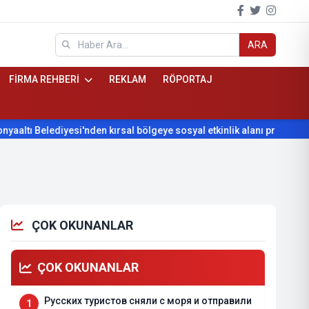
ARA
FİRMA REHBERİ
REKLAM
RÖPORTAJ
Belediyesi'nden kırsal bölgeye sosyal etkinlik alanı projesi
Ko
ÇOK OKUNANLAR
ÇOK OKUNANLAR
Русских туристов сняли с моря и отправили
1