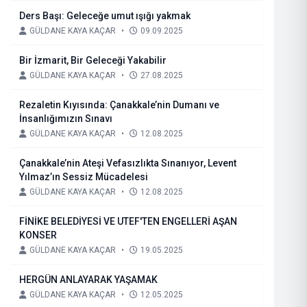
Ders Başı: Geleceğe umut ışığı yakmak
GÜLDANE KAYA KAÇAR
•
09.09.2025
Bir İzmarit, Bir Geleceği Yakabilir
GÜLDANE KAYA KAÇAR
•
27.08.2025
Rezaletin Kıyısında: Çanakkale’nin Dumanı ve
İnsanlığımızın Sınavı
GÜLDANE KAYA KAÇAR
•
12.08.2025
Çanakkale’nin Ateşi Vefasızlıkta Sınanıyor, Levent
Yılmaz’ın Sessiz Mücadelesi
GÜLDANE KAYA KAÇAR
•
12.08.2025
FİNİKE BELEDİYESİ VE UTEF'TEN ENGELLERİ AŞAN
KONSER
GÜLDANE KAYA KAÇAR
•
19.05.2025
HERGÜN ANLAYARAK YAŞAMAK
GÜLDANE KAYA KAÇAR
•
12.05.2025