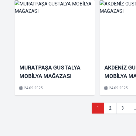
MURATPAŞA GUSTALYA
AKDENİZ G
MOBİLYA MAĞAZASI
MOBİLYA M
24.09.2025
24.09.2025
1
2
3
.