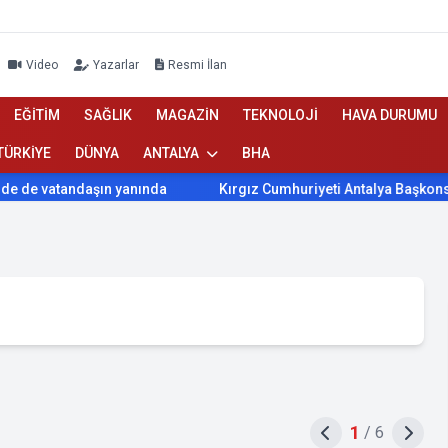
Video
Yazarlar
Resmi İlan
EĞİTİM
SAĞLIK
MAGAZİN
TEKNOLOJİ
HAVA DURUMU
TÜRKİYE
DÜNYA
ANTALYA
BHA
atandaşın yanında
Kırgız Cumhuriyeti Antalya Başkonsolosu Baş
1
/
6