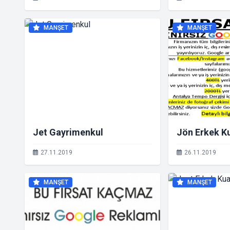
MANŞET
MANŞET
Jet Gayrimenkul
Jön Erkek K
27.11.2019
26.11.2019
MANŞET
MANŞET