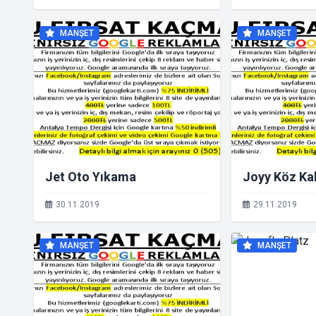
Okul Müdürl
Gidilir?
MANŞET
MANŞET
Jet Oto Yıkama
Joyy Köz Ka
30.11.2019
29.11.2019
MANŞET
MANŞET