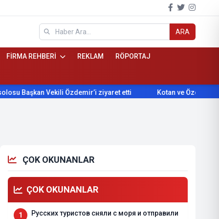
ARA
FİRMA REHBERİ
REKLAM
RÖPORTAJ
kan Vekili Özdemir’i ziyaret etti
Kotan ve Özdemir iş birliği
ÇOK OKUNANLAR
ÇOK OKUNANLAR
Русских туристов сняли с моря и отправили
1