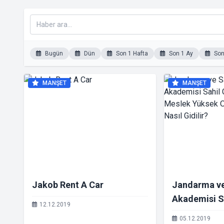
Bugün
Dün
Son 1 Hafta
Son 1 Ay
Son 
MANŞET
MANŞET
Jakob Rent A Car
Jandarma ve
Akademisi S
12.12.2019
Astsubay Me
05.12.2019