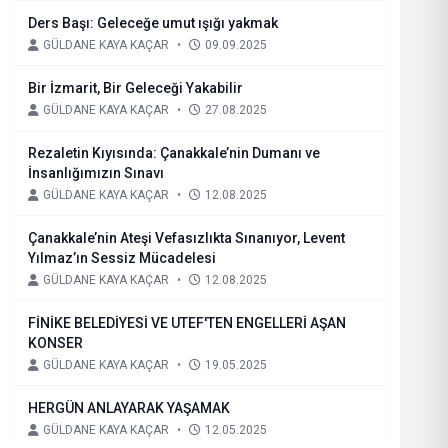
Ders Başı: Geleceğe umut ışığı yakmak
GÜLDANE KAYA KAÇAR
•
09.09.2025
Bir İzmarit, Bir Geleceği Yakabilir
GÜLDANE KAYA KAÇAR
•
27.08.2025
Rezaletin Kıyısında: Çanakkale’nin Dumanı ve
İnsanlığımızın Sınavı
GÜLDANE KAYA KAÇAR
•
12.08.2025
Çanakkale’nin Ateşi Vefasızlıkta Sınanıyor, Levent
Yılmaz’ın Sessiz Mücadelesi
GÜLDANE KAYA KAÇAR
•
12.08.2025
FİNİKE BELEDİYESİ VE UTEF'TEN ENGELLERİ AŞAN
KONSER
GÜLDANE KAYA KAÇAR
•
19.05.2025
HERGÜN ANLAYARAK YAŞAMAK
GÜLDANE KAYA KAÇAR
•
12.05.2025