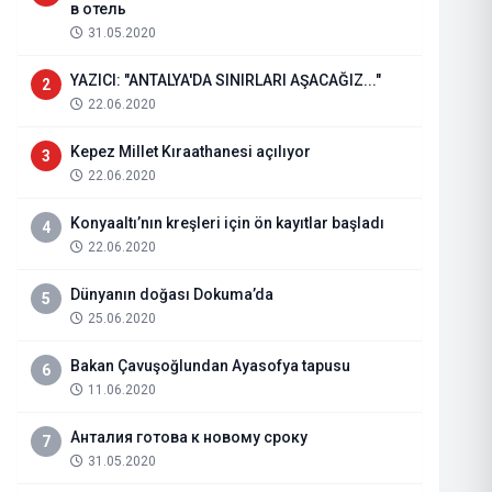
в отель
31.05.2020
YAZICI: "ANTALYA'DA SINIRLARI AŞACAĞIZ..."
2
22.06.2020
Kepez Millet Kıraathanesi açılıyor
3
22.06.2020
Konyaaltı’nın kreşleri için ön kayıtlar başladı
4
22.06.2020
Jandarma ve Sahil Güvenlik Akad
Dünyanın doğası Dokuma’da
5
Astsubay Meslek Yüksek Okul Mü
25.06.2020
Gidilir?
Bakan Çavuşoğlundan Ayasofya tapusu
6
11.06.2020
05.12.2019
Haberi Oku
Анталия готова к новому сроку
7
31.05.2020