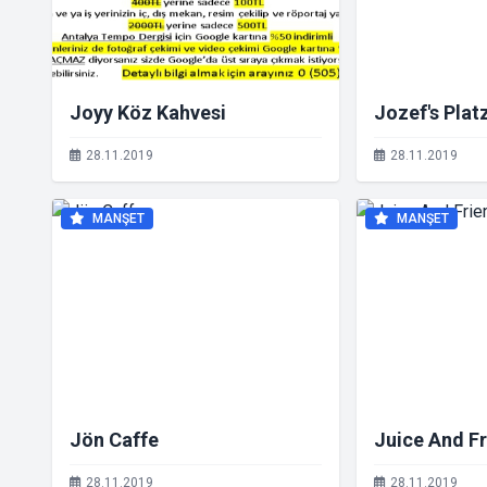
Joyy Köz Kahvesi
Jozef's Plat
28.11.2019
28.11.2019
MANŞET
MANŞET
Jön Caffe
Juice And F
28.11.2019
28.11.2019