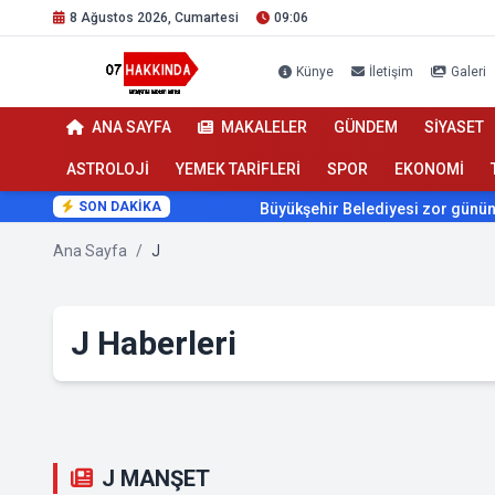
8 Ağustos 2026, Cumartesi
09:06
Künye
İletişim
Galeri
ANA SAYFA
MAKALELER
GÜNDEM
SİYASET
ASTROLOJİ
YEMEK TARİFLERİ
SPOR
EKONOMİ
SON DAKİKA
Büyükşehir Belediyesi zor gününde de v
Ana Sayfa
/
J
J Haberleri
J MANŞET