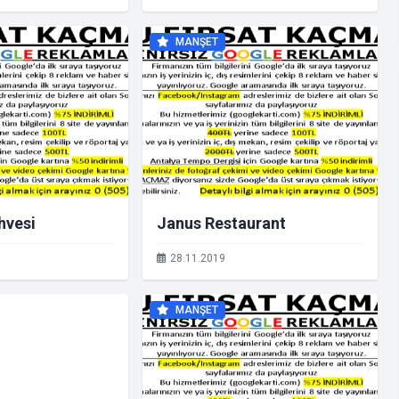
üğü'ne Nasıl
MANŞET
hvesi
Janus Restaurant
28.11.2019
MANŞET