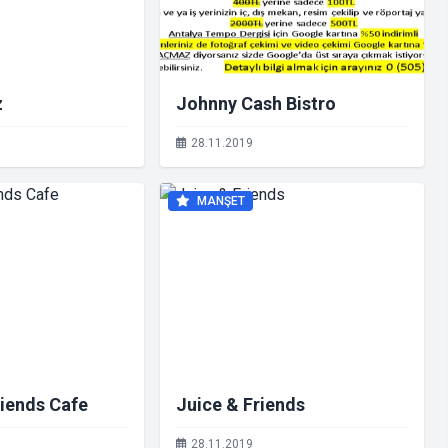
z
Johnny Cash Bistro
28.11.2019
MANŞET
riends Cafe
Juice & Friends
28.11.2019