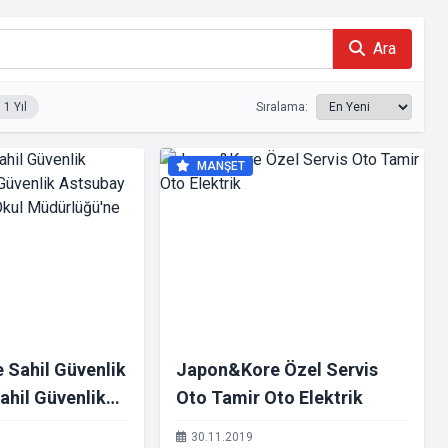
Ara
1 Yıl
Sıralama:
MANŞET
 Sahil Güvenlik
Japon&Kore Özel Servis
ahil Güvenlik
Oto Tamir Oto Elektrik
slek Yüksek
30.11.2019