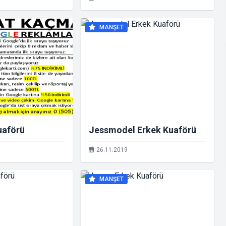
MANŞET
uaförü
Jessmodel Erkek Kuaförü
26.11.2019
MANŞET