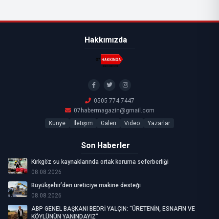
Hakkımızda
0505 774 7447
07habermagazin@gmail.com
Künye
İletişim
Galeri
Video
Yazarlar
Son Haberler
Kırkgöz su kaynaklarında ortak koruma seferberliği
08.08.2026
Büyükşehir’den üreticiye makine desteği
08.08.2026
ABP GENEL BAŞKANI BEDRİ YALÇIN: “ÜRETENİN, ESNAFIN VE
KÖYLÜNÜN YANINDAYIZ”