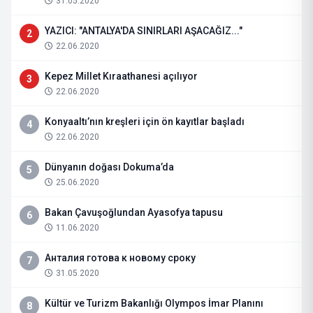
31.05.2020
YAZICI: "ANTALYA'DA SINIRLARI AŞACAĞIZ..."
2
22.06.2020
Kepez Millet Kıraathanesi açılıyor
3
22.06.2020
Konyaaltı’nın kreşleri için ön kayıtlar başladı
4
22.06.2020
Dünyanın doğası Dokuma’da
5
25.06.2020
Bakan Çavuşoğlundan Ayasofya tapusu
6
11.06.2020
Анталия готова к новому сроку
7
31.05.2020
Kültür ve Turizm Bakanlığı Olympos İmar Planını
8