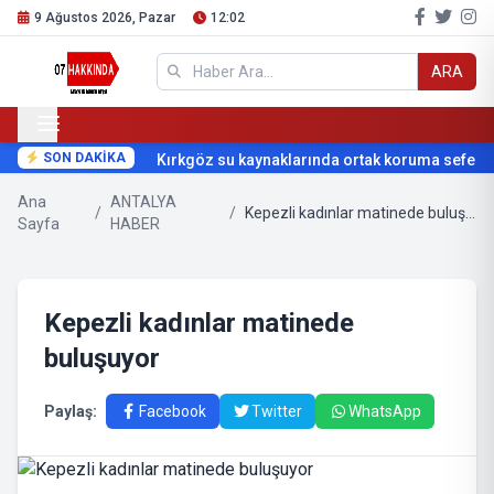
9 Ağustos 2026, Pazar
12:02
ARA
SON DAKİKA
Kırkgöz su kaynaklarında ortak koruma seferberl
Ana
ANTALYA
/
/
Kepezli kadınlar matinede buluşuyor
Sayfa
HABER
Kepezli kadınlar matinede
buluşuyor
Paylaş:
Facebook
Twitter
WhatsApp