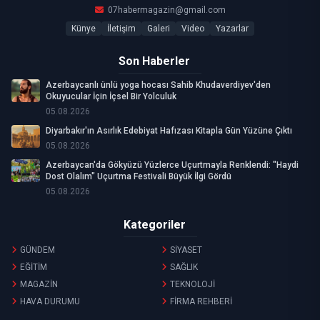
07habermagazin@gmail.com
Künye
İletişim
Galeri
Video
Yazarlar
Son Haberler
Azerbaycanlı ünlü yoga hocası Sahib Khudaverdiyev'den
Okuyucular İçin İçsel Bir Yolculuk
05.08.2026
Diyarbakır'ın Asırlık Edebiyat Hafızası Kitapla Gün Yüzüne Çıktı
05.08.2026
Azerbaycan'da Gökyüzü Yüzlerce Uçurtmayla Renklendi: "Haydi
Dost Olalım" Uçurtma Festivali Büyük İlgi Gördü
05.08.2026
Kategoriler
GÜNDEM
SİYASET
EĞİTİM
SAĞLIK
MAGAZİN
TEKNOLOJİ
HAVA DURUMU
FİRMA REHBERİ