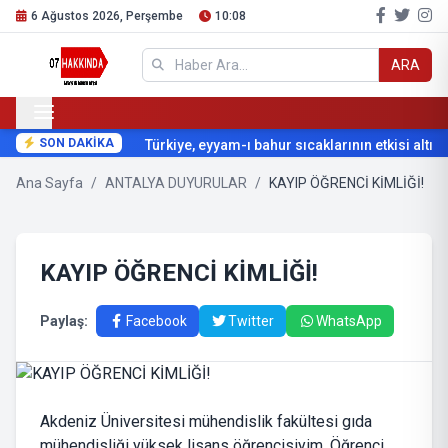
6 Ağustos 2026, Perşembe
10:08
ARA
SON DAKİKA
Türkiye, eyyam-ı bahur sıcaklarının etkisi altına g
Ana Sayfa
/
ANTALYA DUYURULAR
/
KAYIP ÖĞRENCİ KİMLİĞİ!
KAYIP ÖĞRENCİ KİMLİĞİ!
Paylaş:
Facebook
Twitter
WhatsApp
Akdeniz Üniversitesi mühendislik fakültesi gıda
mühendisliği yüksek lisans öğrencisiyim. Öğrenci