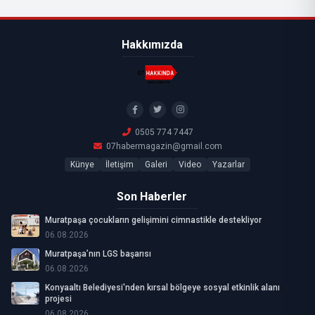
Hakkımızda
0505 774 7447
07habermagazin@gmail.com
Künye
İletişim
Galeri
Video
Yazarlar
Son Haberler
Muratpaşa çocukların gelişimini cimnastikle destekliyor
06.08.2026
Muratpaşa’nın LGS başarısı
06.08.2026
Konyaaltı Belediyesi'nden kırsal bölgeye sosyal etkinlik alanı
projesi
06.08.2026