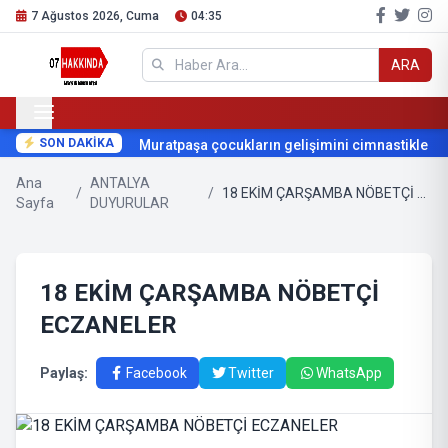
7 Ağustos 2026, Cuma
04:35
ARA
SON DAKİKA
Muratpaşa çocukların gelişimini cimnastikle dest
Ana
ANTALYA
/
/
18 EKİM ÇARŞAMBA NÖBETÇİ ECZANELER
Sayfa
DUYURULAR
18 EKİM ÇARŞAMBA NÖBETÇİ
ECZANELER
Paylaş:
Facebook
Twitter
WhatsApp