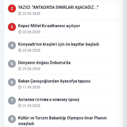
YAZICI: "ANTALYA'DA SINIRLARI AŞACAĞIZ..."
2
22.06.2020
Kepez Millet Kıraathanesi açılıyor
3
22.06.2020
Konyaaltı’nın kreşleri için ön kayıtlar başladı
4
22.06.2020
Dünyanın doğası Dokuma’da
5
25.06.2020
Bakan Çavuşoğlundan Ayasofya tapusu
6
11.06.2020
Анталия готова к новому сроку
7
31.05.2020
Kültür ve Turizm Bakanlığı Olympos İmar Planını
8
onayladı