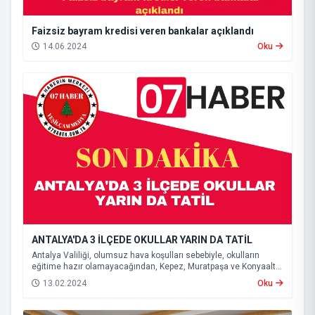
Faizsiz bayram kredisi veren bankalar açıklandı
14.06.2024
Oku
ANTALYA'DA 3 İLÇEDE OKULLAR YARIN DA TATİL
Antalya Valiliği, olumsuz hava koşulları sebebiyle, okulların
eğitime hazır olamayacağından, Kepez, Muratpaşa ve Konyaaltı
ilçelerinde eğitime yarın da ara verileceğini açıkladı.
13.02.2024
Oku