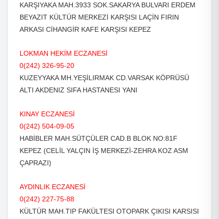
KARŞIYAKA MAH.3933 SOK.SAKARYA BULVARI ERDEM
BEYAZIT KÜLTÜR MERKEZİ KARŞISI LAÇİN FIRIN
ARKASI CİHANGİR KAFE KARŞISI KEPEZ
LOKMAN HEKİM ECZANESİ
0(242) 326-95-20
KUZEYYAKA MH.YEŞİLIRMAK CD.VARSAK KÖPRÜSÜ
ALTI AKDENIZ SIFA HASTANESI YANI
KINAY ECZANESİ
0(242) 504-09-05
HABİBLER MAH.SÜTÇÜLER CAD.B BLOK NO:81F
KEPEZ (CELİL YALÇIN İŞ MERKEZİ-ZEHRA KOZ ASM
ÇAPRAZI)
AYDINLIK ECZANESİ
0(242) 227-75-88
KÜLTÜR MAH.TIP FAKÜLTESI OTOPARK ÇIKISI KARSISI