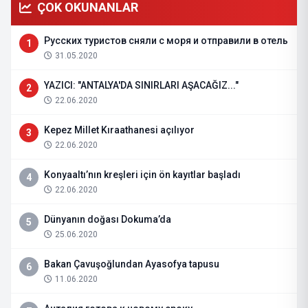
ÇOK OKUNANLAR
Русских туристов сняли с моря и отправили в отель
1
31.05.2020
YAZICI: "ANTALYA'DA SINIRLARI AŞACAĞIZ..."
2
22.06.2020
Kepez Millet Kıraathanesi açılıyor
3
22.06.2020
Konyaaltı’nın kreşleri için ön kayıtlar başladı
4
22.06.2020
Dünyanın doğası Dokuma’da
5
25.06.2020
Bakan Çavuşoğlundan Ayasofya tapusu
6
11.06.2020