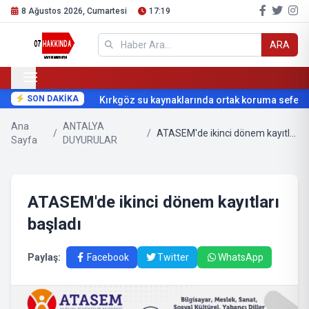
8 Ağustos 2026, Cumartesi
17:19
ARA
SON DAKİKA
Kırkgöz su kaynaklarında ortak koruma seferber
Ana
ANTALYA
/
/
ATASEM'de ikinci dönem kayıtları başladı
Sayfa
DUYURULAR
ATASEM'de ikinci dönem kayıtları
başladı
Paylaş:
Facebook
Twitter
WhatsApp