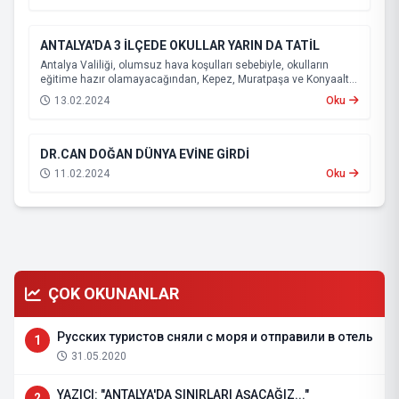
ANTALYA'DA 3 İLÇEDE OKULLAR YARIN DA TATİL
Antalya Valiliği, olumsuz hava koşulları sebebiyle, okulların
eğitime hazır olamayacağından, Kepez, Muratpaşa ve Konyaaltı
ilçelerinde eğitime yarın da ara verileceğini açıkladı.
13.02.2024
Oku
DR.CAN DOĞAN DÜNYA EVİNE GİRDİ
11.02.2024
Oku
ÇOK OKUNANLAR
Русских туристов сняли с моря и отправили в отель
1
31.05.2020
YAZICI: "ANTALYA'DA SINIRLARI AŞACAĞIZ..."
2