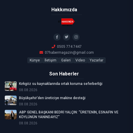
Hakkımızda
0505 774 7447
07habermagazin@gmail.com
Künye
İletişim
Galeri
Video
Yazarlar
Son Haberler
Kırkgöz su kaynaklarında ortak koruma seferberliği
08.08.2026
Büyükşehir’den üreticiye makine desteği
08.08.2026
ABP GENEL BAŞKANI BEDRİ YALÇIN: “ÜRETENİN, ESNAFIN VE
KÖYLÜNÜN YANINDAYIZ”
08.08.2026