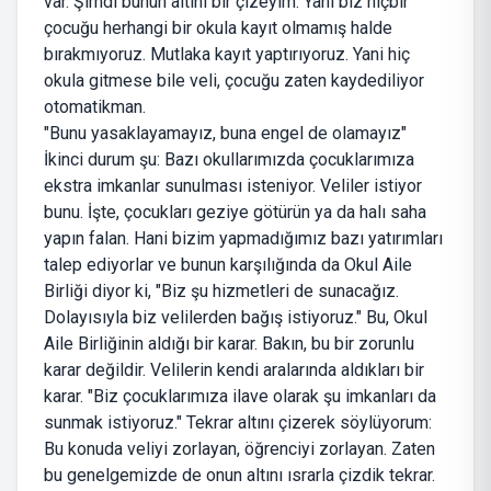
var. Şimdi bunun altını bir çizeyim. Yani biz hiçbir
çocuğu herhangi bir okula kayıt olmamış halde
bırakmıyoruz. Mutlaka kayıt yaptırıyoruz. Yani hiç
okula gitmese bile veli, çocuğu zaten kaydediliyor
otomatikman.
"Bunu yasaklayamayız, buna engel de olamayız"
İkinci durum şu: Bazı okullarımızda çocuklarımıza
ekstra imkanlar sunulması isteniyor. Veliler istiyor
bunu. İşte, çocukları geziye götürün ya da halı saha
yapın falan. Hani bizim yapmadığımız bazı yatırımları
talep ediyorlar ve bunun karşılığında da Okul Aile
Birliği diyor ki, "Biz şu hizmetleri de sunacağız.
Dolayısıyla biz velilerden bağış istiyoruz." Bu, Okul
Aile Birliğinin aldığı bir karar. Bakın, bu bir zorunlu
karar değildir. Velilerin kendi aralarında aldıkları bir
karar. "Biz çocuklarımıza ilave olarak şu imkanları da
sunmak istiyoruz." Tekrar altını çizerek söylüyorum:
Bu konuda veliyi zorlayan, öğrenciyi zorlayan. Zaten
bu genelgemizde de onun altını ısrarla çizdik tekrar.