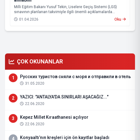
alınabilir
Milli Eğitim Bakanı Yusuf Tekin, Liselere Geçiş Sistemi (LGS)
sınavının planlanan takvimiyle ilgili önemli açıklamalarda
bulundu.
01.04.2026
Oku
ÇOK OKUNANLAR
Русских туристов сняли с моря и отправили в отель
1
31.05.2020
YAZICI: "ANTALYA'DA SINIRLARI AŞACAĞIZ..."
2
22.06.2020
Kepez Millet Kıraathanesi açılıyor
3
22.06.2020
Konyaaltı’nın kreşleri için ön kayıtlar başladı
4