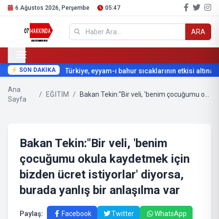
6 Ağustos 2026, Perşembe
05:47
ARA
SON DAKİKA
Türkiye, eyyam-ı bahur sıcaklarının etkisi altına gir
Ana
/
EĞİTİM
/
Bakan Tekin:"Bir veli, 'benim çocuğumu okula kaydetmek için bizden ücret istiyorlar' diyorsa, burada yanlış bir anlaşılma var
Sayfa
Bakan Tekin:"Bir veli, 'benim
çocuğumu okula kaydetmek için
bizden ücret istiyorlar' diyorsa,
burada yanlış bir anlaşılma var
Paylaş:
Facebook
Twitter
WhatsApp