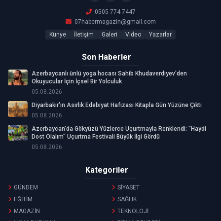
0505 774 7447
07habermagazin@gmail.com
Künye
İletişim
Galeri
Video
Yazarlar
Son Haberler
Azerbaycanlı ünlü yoga hocası Sahib Khudaverdiyev'den
Okuyucular İçin İçsel Bir Yolculuk
05.08.2026
Diyarbakır'ın Asırlık Edebiyat Hafızası Kitapla Gün Yüzüne Çıktı
05.08.2026
Azerbaycan'da Gökyüzü Yüzlerce Uçurtmayla Renklendi: "Haydi
Dost Olalım" Uçurtma Festivali Büyük İlgi Gördü
05.08.2026
Kategoriler
GÜNDEM
SİYASET
EĞİTİM
SAĞLIK
MAGAZİN
TEKNOLOJİ