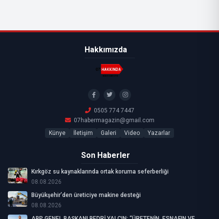
Hakkımızda
0505 774 7447
07habermagazin@gmail.com
Künye
İletişim
Galeri
Video
Yazarlar
Son Haberler
Kırkgöz su kaynaklarında ortak koruma seferberliği
08.08.2026
Büyükşehir’den üreticiye makine desteği
08.08.2026
ABP GENEL BAŞKANI BEDRİ YALÇIN: “ÜRETENİN, ESNAFIN VE