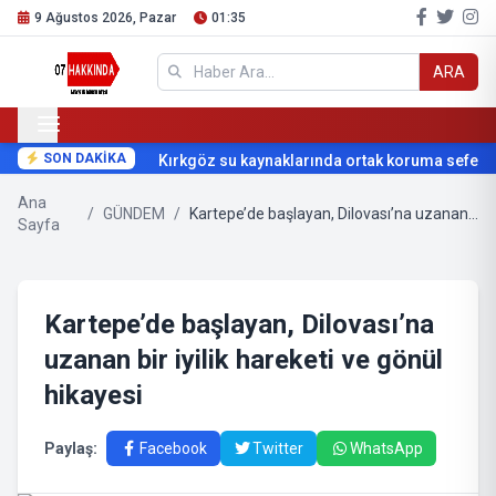
9 Ağustos 2026, Pazar
01:35
ARA
SON DAKİKA
Kırkgöz su kaynaklarında ortak koruma seferberl
Ana
/
GÜNDEM
/
Kartepe’de başlayan, Dilovası’na uzanan bir iyilik hareketi ve gönül hikayesi
Sayfa
Kartepe’de başlayan, Dilovası’na
uzanan bir iyilik hareketi ve gönül
hikayesi
Paylaş:
Facebook
Twitter
WhatsApp