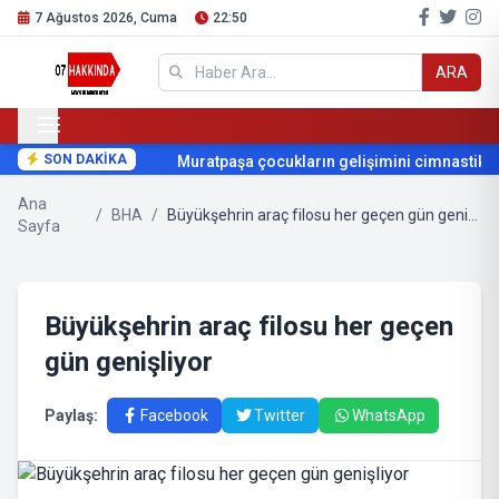
7 Ağustos 2026, Cuma
22:50
ARA
SON DAKİKA
Muratpaşa çocukların gelişimini cimnastikle 
Ana
/
BHA
/
Büyükşehrin araç filosu her geçen gün genişliyor
Sayfa
Büyükşehrin araç filosu her geçen
gün genişliyor
Paylaş:
Facebook
Twitter
WhatsApp