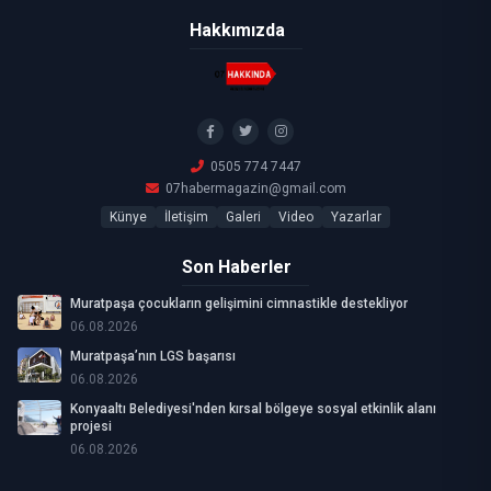
Hakkımızda
0505 774 7447
07habermagazin@gmail.com
Künye
İletişim
Galeri
Video
Yazarlar
Son Haberler
Muratpaşa çocukların gelişimini cimnastikle destekliyor
06.08.2026
Muratpaşa’nın LGS başarısı
06.08.2026
Konyaaltı Belediyesi'nden kırsal bölgeye sosyal etkinlik alanı
projesi
06.08.2026