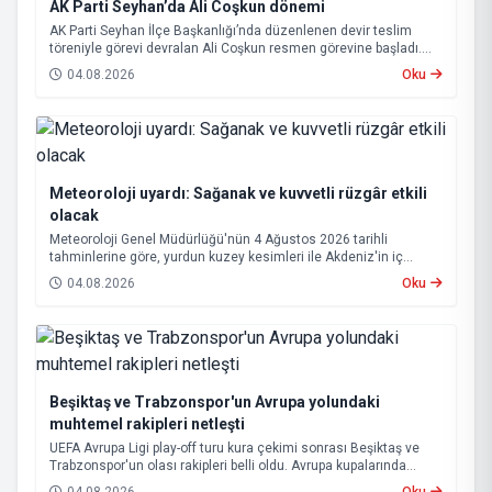
AK Parti Seyhan’da Ali Coşkun dönemi
AK Parti Seyhan İlçe Başkanlığı’nda düzenlenen devir teslim
töreniyle görevi devralan Ali Coşkun resmen görevine başladı.
Hizmet vurgusu yapan Coşkun, “AK Partili olmak, bu ülkenin her
04.08.2026
Oku
metrekaresine sevdalı olmaktır” dedi.
Meteoroloji uyardı: Sağanak ve kuvvetli rüzgâr etkili
olacak
Meteoroloji Genel Müdürlüğü'nün 4 Ağustos 2026 tarihli
tahminlerine göre, yurdun kuzey kesimleri ile Akdeniz'in iç
bölgelerinde yer yer sağanak ve gök gürültülü sağanak yağış
04.08.2026
Oku
bekleniyor.
Beşiktaş ve Trabzonspor'un Avrupa yolundaki
muhtemel rakipleri netleşti
UEFA Avrupa Ligi play-off turu kura çekimi sonrası Beşiktaş ve
Trabzonspor'un olası rakipleri belli oldu. Avrupa kupalarında
yoluna devam eden Beşiktaş ve Trabzonspor, grup aşamasına