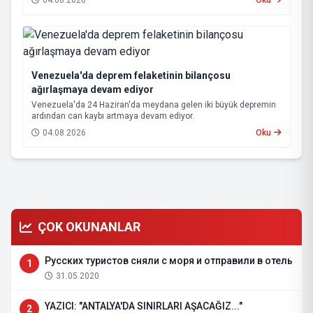
04.08.2026
Oku
kalabilmek için kritik eşleşmelerle karşı karşıya gelecek.
Venezuela'da deprem felaketinin bilançosu
ağırlaşmaya devam ediyor
Venezuela'da 24 Haziran'da meydana gelen iki büyük depremin
ardından can kaybı artmaya devam ediyor.
04.08.2026
Oku
ÇOK OKUNANLAR
Русских туристов сняли с моря и отправили в отель
1
31.05.2020
YAZICI: "ANTALYA'DA SINIRLARI AŞACAĞIZ..."
2