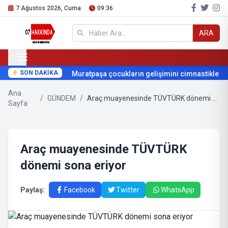
7 Ağustos 2026, Cuma
09:36
ARA
SON DAKİKA
Muratpaşa çocukların gelişimini cimnastikle dest
Ana
/
GÜNDEM
/
Araç muayenesinde TÜVTÜRK dönemi sona eriyor
Sayfa
Araç muayenesinde TÜVTÜRK
dönemi sona eriyor
Paylaş:
Facebook
Twitter
WhatsApp