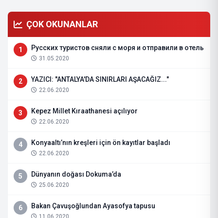
ÇOK OKUNANLAR
Русских туристов сняли с моря и отправили в отель
1
31.05.2020
YAZICI: "ANTALYA'DA SINIRLARI AŞACAĞIZ..."
2
22.06.2020
Kepez Millet Kıraathanesi açılıyor
3
22.06.2020
Konyaaltı’nın kreşleri için ön kayıtlar başladı
4
22.06.2020
Dünyanın doğası Dokuma’da
5
25.06.2020
Bakan Çavuşoğlundan Ayasofya tapusu
6
11.06.2020