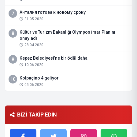
Анталия готова к новому сроку
7
31.05.2020
Kültür ve Turizm Bakanlığı Olympos İmar Planını
8
onayladı
28.04.2020
Kepez Belediyesi’ne bir ödül daha
9
10.06.2020
Kolpaçino 4 geliyor
10
05.06.2020
BİZİ TAKİP EDİN