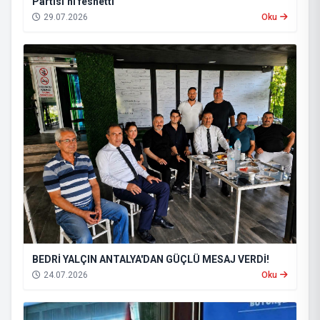
Partisi’ni feshetti
29.07.2026
Oku
BEDRİ YALÇIN ANTALYA'DAN GÜÇLÜ MESAJ VERDİ!
24.07.2026
Oku