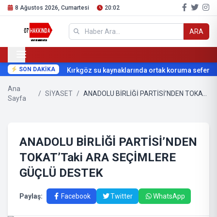
8 Ağustos 2026, Cumartesi
20:02
ARA
SON DAKİKA
Kırkgöz su kaynaklarında ortak koruma seferberli
Ana
/
SİYASET
/
ANADOLU BİRLİĞİ PARTİSİ’NDEN TOKAT’Taki ARA SEÇİMLERE GÜÇLÜ DESTEK
Sayfa
ANADOLU BİRLİĞİ PARTİSİ’NDEN
TOKAT’Taki ARA SEÇİMLERE
GÜÇLÜ DESTEK
Paylaş:
Facebook
Twitter
WhatsApp