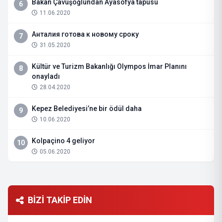
Bakan Çavuşoğlundan Ayasofya tapusu
6
11.06.2020
Анталия готова к новому сроку
7
31.05.2020
Kültür ve Turizm Bakanlığı Olympos İmar Planını
8
onayladı
28.04.2020
Kepez Belediyesi’ne bir ödül daha
9
10.06.2020
Kolpaçino 4 geliyor
10
05.06.2020
BİZİ TAKİP EDİN