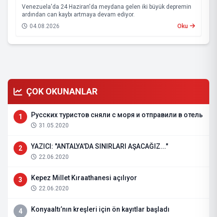
Venezuela'da 24 Haziran'da meydana gelen iki büyük depremin
ardından can kaybı artmaya devam ediyor.
04.08.2026
Oku
ÇOK OKUNANLAR
Русских туристов сняли с моря и отправили в отель
1
31.05.2020
YAZICI: "ANTALYA'DA SINIRLARI AŞACAĞIZ..."
2
22.06.2020
Kepez Millet Kıraathanesi açılıyor
3
22.06.2020
Konyaaltı’nın kreşleri için ön kayıtlar başladı
4