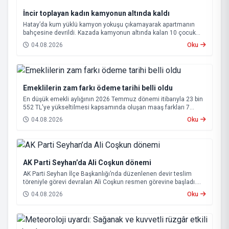
İncir toplayan kadın kamyonun altında kaldı
Hatay’da kum yüklü kamyon yokuşu çıkamayarak apartmanın
bahçesine devrildi. Kazada kamyonun altında kalan 10 çocuk
annesi 65 yaşındaki kadın hayatını kaybetti.
04.08.2026
Oku
Emeklilerin zam farkı ödeme tarihi belli oldu
En düşük emekli aylığının 2026 Temmuz dönemi itibarıyla 23 bin
552 TL'ye yükseltilmesi kapsamında oluşan maaş farkları 7
Ağustos 2026 tarihinde hesaplara yatırılacak.
04.08.2026
Oku
AK Parti Seyhan’da Ali Coşkun dönemi
AK Parti Seyhan İlçe Başkanlığı’nda düzenlenen devir teslim
töreniyle görevi devralan Ali Coşkun resmen görevine başladı.
Hizmet vurgusu yapan Coşkun, “AK Partili olmak, bu ülkenin her
04.08.2026
Oku
metrekaresine sevdalı olmaktır” dedi.