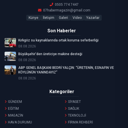
0505 774 7447
07habermagazin@gmail.com
Künye
İletişim
Galeri
Video
Yazarlar
Son Haberler
Kırkgöz su kaynaklarında ortak koruma seferberliği
08.08.2026
Büyükşehir’den üreticiye makine desteği
08.08.2026
ABP GENEL BAŞKANI BEDRİ YALÇIN: “ÜRETENİN, ESNAFIN VE
KÖYLÜNÜN YANINDAYIZ”
08.08.2026
Kategoriler
GÜNDEM
SİYASET
EĞİTİM
SAĞLIK
MAGAZİN
TEKNOLOJİ
HAVA DURUMU
FİRMA REHBERİ