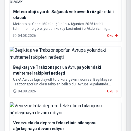
Meteoroloji uyardı: Sağanak ve kuvvetli rüzgâr etkili
olacak
Meteoroloji Genel Müdürlüğü'nün 4 Ağustos 2026 tarihli
tahminlerine göre, yurdun kuzey kesimleri ile Akdeniz'in iç
bölgelerinde yer yer sağanak ve gök gürültülü sağanak yağış
04.08.2026
Oku
bekleniyor.
Beşiktaş ve Trabzonspor'un Avrupa yolundaki
muhtemel rakipleri netleşti
UEFA Avrupa Ligi play-off turu kura çekimi sonrası Beşiktaş ve
Trabzonspor'un olası rakipleri belli oldu. Avrupa kupalarında
yoluna devam eden Beşiktaş ve Trabzonspor, grup aşamasına
04.08.2026
Oku
kalabilmek için kritik eşleşmelerle karşı karşıya gelecek.
Venezuela'da deprem felaketinin bilançosu
ağırlaşmaya devam ediyor