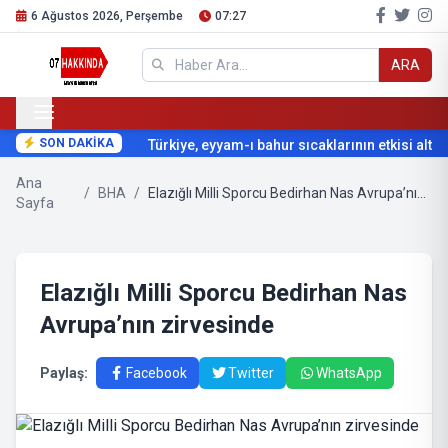
6 Ağustos 2026, Perşembe
07:27
ARA
SON DAKİKA
Türkiye, eyyam-ı bahur sıcaklarının etkisi altına
Ana
/
BHA
/
Elazığlı Milli Sporcu Bedirhan Nas Avrupa’nın zirvesinde
Sayfa
Elazığlı Milli Sporcu Bedirhan Nas
Avrupa’nın zirvesinde
Paylaş:
Facebook
Twitter
WhatsApp