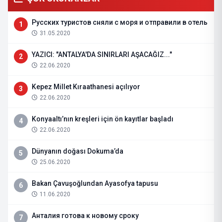
Русских туристов сняли с моря и отправили в отель
1
31.05.2020
YAZICI: "ANTALYA'DA SINIRLARI AŞACAĞIZ..."
2
22.06.2020
Kepez Millet Kıraathanesi açılıyor
3
22.06.2020
Konyaaltı’nın kreşleri için ön kayıtlar başladı
4
22.06.2020
Dünyanın doğası Dokuma’da
5
25.06.2020
Bakan Çavuşoğlundan Ayasofya tapusu
6
11.06.2020
Анталия готова к новому сроку
7