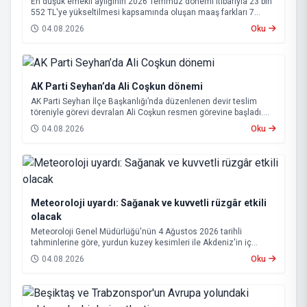
En düşük emekli aylığının 2026 Temmuz dönemi itibarıyla 23 bin
552 TL'ye yükseltilmesi kapsamında oluşan maaş farkları 7
Ağustos 2026 tarihinde hesaplara yatırılacak.
04.08.2026
Oku
AK Parti Seyhan’da Ali Coşkun dönemi
AK Parti Seyhan İlçe Başkanlığı’nda düzenlenen devir teslim
töreniyle görevi devralan Ali Coşkun resmen görevine başladı.
Hizmet vurgusu yapan Coşkun, “AK Partili olmak, bu ülkenin her
04.08.2026
Oku
metrekaresine sevdalı olmaktır” dedi.
Meteoroloji uyardı: Sağanak ve kuvvetli rüzgâr etkili
olacak
Meteoroloji Genel Müdürlüğü'nün 4 Ağustos 2026 tarihli
tahminlerine göre, yurdun kuzey kesimleri ile Akdeniz'in iç
bölgelerinde yer yer sağanak ve gök gürültülü sağanak yağış
04.08.2026
Oku
bekleniyor.