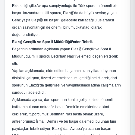
Elde ettiği çifte Avrupa şampiyonluğu ile Türk sporuna önemli bir
başarı kazandıran milli sporcu, Elazığ’da da büyük sevinç yaşattı.
Genç yaşta ulaştığı bu başarı, gelecekte katılacağı uluslararası
organizasyonlar için de önemli bir umut kaynağı olarak
değerlendiriliyor.
Elazığ Gençlik ve Spor İl Müdürlüğü’nden Tebrik
Başarının ardından açıklama yapan Elazığ Gençlik ve Spor İl
Müdürlüğü, milli sporcu Bedirhan Nas’ı ve emeği geçenleri tebrik
etti.
Yapılan açıklamada, elde edilen başarının uzun yıllara dayanan
disiplinli çalışma, özveri ve emek sonucu geldiği belirtilerek, dart
sporunun Elazığ’da gelişmesi ve yaygınlaşması adına çalışmaların
sürdüğü ifade edildi.
Açıklamada ayrıca, dart sporunun kentte gelişmesinde önemli
katkıları bulunan antrenör İsmail Demir’in emeklerine dikkat
çekilerek, “Sporcumuz Bedirhan Nas başta olmak üzere,
antrenörümüz İsmail Demir’i ve bu başarıda emeği bulunan tüm
paydaşları tebrik ediyor; Elazığ’dan Avrupa’ya uzanan başarı