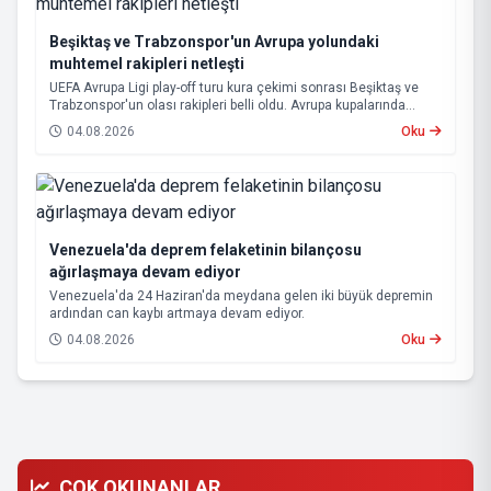
Beşiktaş ve Trabzonspor'un Avrupa yolundaki
muhtemel rakipleri netleşti
UEFA Avrupa Ligi play-off turu kura çekimi sonrası Beşiktaş ve
Trabzonspor'un olası rakipleri belli oldu. Avrupa kupalarında
yoluna devam eden Beşiktaş ve Trabzonspor, grup aşamasına
04.08.2026
Oku
kalabilmek için kritik eşleşmelerle karşı karşıya gelecek.
Venezuela'da deprem felaketinin bilançosu
ağırlaşmaya devam ediyor
Venezuela'da 24 Haziran'da meydana gelen iki büyük depremin
ardından can kaybı artmaya devam ediyor.
04.08.2026
Oku
ÇOK OKUNANLAR