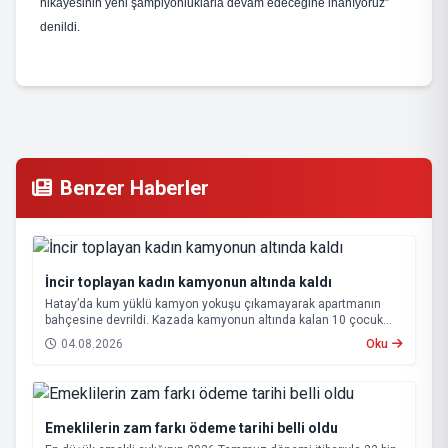
hikâyesinin yeni şampiyonluklarla devam edeceğine inanıyoruz”
denildi.
Benzer Haberler
İncir toplayan kadın kamyonun altında kaldı
Hatay’da kum yüklü kamyon yokuşu çıkamayarak apartmanın
bahçesine devrildi. Kazada kamyonun altında kalan 10 çocuk
annesi 65 yaşındaki kadın hayatını kaybetti.
04.08.2026
Oku
Emeklilerin zam farkı ödeme tarihi belli oldu