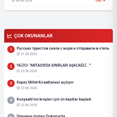
06.08.2026
Oku
ÇOK OKUNANLAR
Русских туристов сняли с моря и отправили в отель
1
31.05.2020
YAZICI: "ANTALYA'DA SINIRLARI AŞACAĞIZ..."
2
22.06.2020
Kepez Millet Kıraathanesi açılıyor
3
22.06.2020
Konyaaltı’nın kreşleri için ön kayıtlar başladı
4
22.06.2020
Dünyanın doğası Dokuma’da