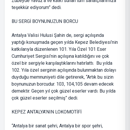
Zübeyde Yavuz'a ve katkı sunan tüm sanatçılarımıza
teşekkür ediyorum” dedi.
BU SERGİ BOYNUNUZUN BORCU
Antalya Valisi Hulusi Şahin de, sergi açılışında
yaptığı konuşmada geçen yılda Kepez Belediyesi’nin
katkılarıyla düzenlenen 101. Yıla Özel 101 Eser
Cumhuriyet Sergisi’nin açılışına katıldığını ve çok
özel bir sergiyle karşılaştıklarını hatırlattı. Bu yılda
102. Yıla özel serginin açılışında bulunmaktan dolayı
duyduğu memnuniyeti dile getirerek, “Artık bu sizin
boynunuzun borcudur. 103, 104,105 devam edecek
demektir. Geçen yıl çok güzel eserler vardı. Bu yılda
çok güzel eserler seçilmiş” dedi.
KEPEZ ANTALYA’NIN LOKOMOTİFİ
“Antalya bir sanat şehri, Antalya bir spor şehri,