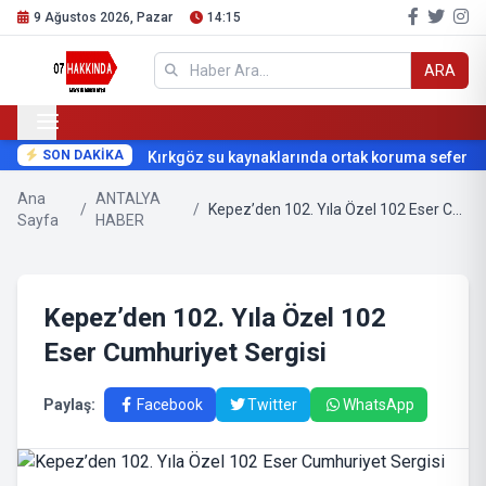
9 Ağustos 2026, Pazar
14:15
ARA
SON DAKİKA
Kırkgöz su kaynaklarında ortak koruma seferberliğ
Ana
ANTALYA
/
/
Kepez’den 102. Yıla Özel 102 Eser Cumhuriyet Sergisi
Sayfa
HABER
Kepez’den 102. Yıla Özel 102
Eser Cumhuriyet Sergisi
Paylaş:
Facebook
Twitter
WhatsApp