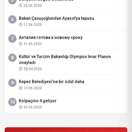
5
25.06.2020
Bakan Çavuşoğlundan Ayasofya tapusu
6
11.06.2020
Анталия готова к новому сроку
7
31.05.2020
Kültür ve Turizm Bakanlığı Olympos İmar Planını
8
onayladı
28.04.2020
Kepez Belediyesi’ne bir ödül daha
9
10.06.2020
Kolpaçino 4 geliyor
10
05.06.2020