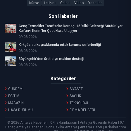
Künye
İletişim
Galeri
Video
Yazarlar
Son Haberler
Genç Termeliler Taraftarlar Derneği 15 Yıllık Geleneği Sürdürüyor:
Kur’an-ı Kerim’ler Çocuklara Ulaşıyor
09.08.2026
Kırkgöz su kaynaklarında ortak koruma seferberliği
08.08.2026
Büyükşehir’den üreticiye makine desteği
08.08.2026
Kategoriler
GÜNDEM
SİYASET
EĞİTİM
SAĞLIK
MAGAZİN
TEKNOLOJİ
HAVA DURUMU
FİRMA REHBERİ
© 2026 Antalya Haberleri | 07hakkinda.com | Antalya Güvenilir Haber | 07
Haber, Antalya Haberleri | Son Dakika Antalya | Antalya Haber | 07haber.com