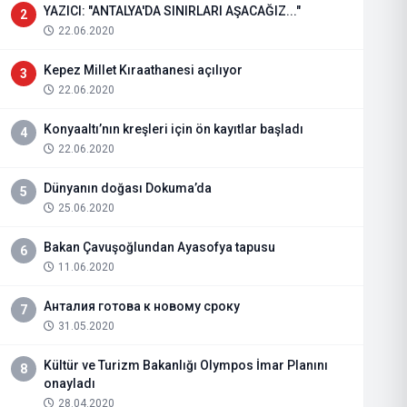
YAZICI: "ANTALYA'DA SINIRLARI AŞACAĞIZ..."
2
22.06.2020
Kepez Millet Kıraathanesi açılıyor
3
22.06.2020
Konyaaltı’nın kreşleri için ön kayıtlar başladı
4
22.06.2020
Dünyanın doğası Dokuma’da
5
25.06.2020
Bakan Çavuşoğlundan Ayasofya tapusu
6
11.06.2020
Анталия готова к новому сроку
7
31.05.2020
Kültür ve Turizm Bakanlığı Olympos İmar Planını
8
onayladı
28.04.2020