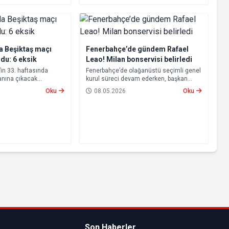
 Beşiktaş maçı
Fenerbahçe’de gündem Rafael
ldu: 6 eksik
Leao! Milan bonservisi belirledi
’in 33. haftasında
Fenerbahçe’de olağanüstü seçimli genel
anına çıkacak
kurul süreci devam ederken, başkan
mp kadrosu belli oldu.
adayları Aziz Yıldırım ve Hakan Safi’nin
Oku
08.05.2026
Oku
transfer çalışmalarına da hız verdiği öne
sürüldü.
Son Haberler