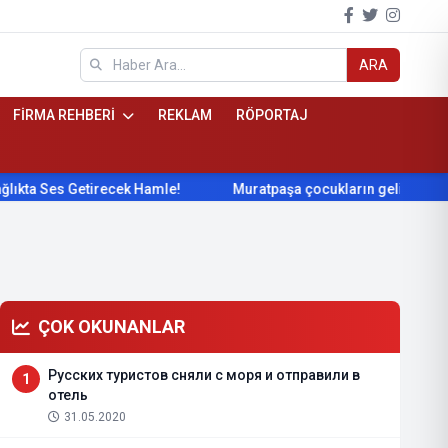
ARA
FİRMA REHBERİ
REKLAM
RÖPORTAJ
 Ses Getirecek Hamle!
Muratpaşa çocukların gelişimini cimna
ÇOK OKUNANLAR
Русских туристов сняли с моря и отправили в
1
отель
31.05.2020