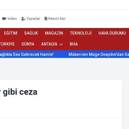
Video
Yazarlar
Resmi İlan
EĞİTİM
SAĞLIK
MAGAZİN
TEKNOLOJİ
HAVA DURUMU
TÜRKİYE
DÜNYA
ANTALYA
BHA
a Ses Getirecek Hamle!
Mükerrem Müge Onaydın'dan Sağlıkta
gibi ceza