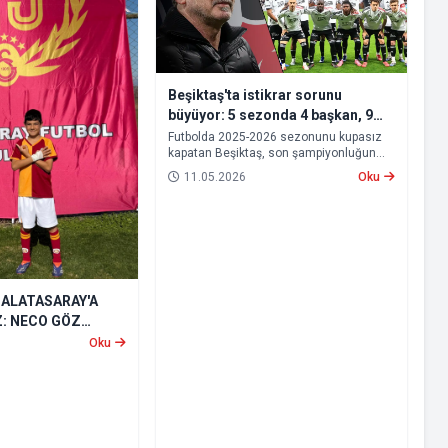
Beşiktaş'ta istikrar sorunu
büyüyor: 5 sezonda 4 başkan, 9
teknik adam
Futbolda 2025-2026 sezonunu kupasız
kapatan Beşiktaş, son şampiyonluğun
ardından geçen süreçte yönetimden
11.05.2026
Oku
teknik heyete, oyuncu kadrosundan
saha sonuçlarına kadar birçok alanda
istikrarsız bir görüntü sergiledi.
GALATASARAY'A
Z: NECO GÖZ
Oku