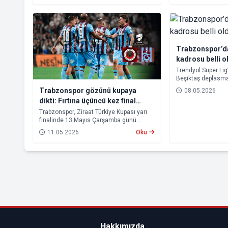
Trabzonspor’da
kadrosu belli o
Trendyol Süper Lig
Beşiktaş deplasm
Trabzonspor’un ka
Trabzonspor gözünü kupaya
08.05.2026
dikti: Fırtına üçüncü kez final
istiyor
Trabzonspor, Ziraat Türkiye Kupası yarı
finalinde 13 Mayıs Çarşamba günü
Natura Dünyası Gençlerbirliği ile
11.05.2026
Oku
deplasmanda karşı karşıya gelecek.
Hakkımızda