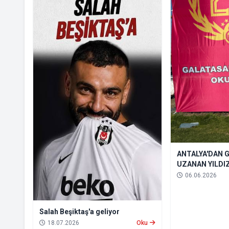
ANTALYA'DAN 
UZANAN YILDI
DOLDURUYOR!
06.06.2026
Salah Beşiktaş'a geliyor
18.07.2026
Oku