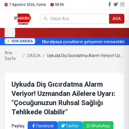
7 Ağustos 2026, Cuma
08:06
ARA
SON DAKİKA
Muratpaşa çocukların gelişimini cimnastikle de
Ana
/
SAĞLIK
/
Uykuda Diş Gıcırdatma Alarm Veriyor! Uzmandan Ailelere Uyarı: "Çocuğunuzun Ruhsal Sağlığı Tehlikede Olabilir"
Sayfa
Uykuda Diş Gıcırdatma Alarm
Veriyor! Uzmandan Ailelere Uyarı:
"Çocuğunuzun Ruhsal Sağlığı
Tehlikede Olabilir"
Paylaş:
Facebook
Twitter
WhatsApp