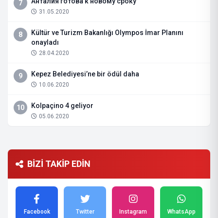
Анталия готова к новому сроку
7
31.05.2020
Kültür ve Turizm Bakanlığı Olympos İmar Planını
8
onayladı
28.04.2020
Kepez Belediyesi’ne bir ödül daha
9
10.06.2020
Kolpaçino 4 geliyor
10
05.06.2020
BİZİ TAKİP EDİN
Facebook
Twitter
Instagram
WhatsApp