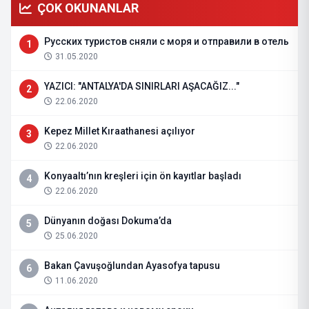
ÇOK OKUNANLAR
Русских туристов сняли с моря и отправили в отель
1
31.05.2020
YAZICI: "ANTALYA'DA SINIRLARI AŞACAĞIZ..."
2
22.06.2020
Kepez Millet Kıraathanesi açılıyor
3
22.06.2020
Konyaaltı’nın kreşleri için ön kayıtlar başladı
4
22.06.2020
Dünyanın doğası Dokuma’da
5
25.06.2020
Bakan Çavuşoğlundan Ayasofya tapusu
6
11.06.2020