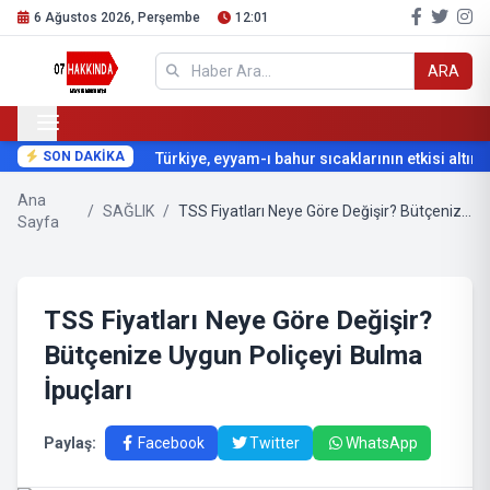
6 Ağustos 2026, Perşembe
12:01
ARA
SON DAKİKA
Türkiye, eyyam-ı bahur sıcaklarının etkisi altına g
Ana
/
SAĞLIK
/
TSS Fiyatları Neye Göre Değişir? Bütçenize Uygun Poliçeyi Bulma İpuçları
Sayfa
TSS Fiyatları Neye Göre Değişir?
Bütçenize Uygun Poliçeyi Bulma
İpuçları
Paylaş:
Facebook
Twitter
WhatsApp