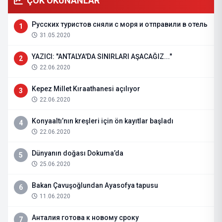
ÇOK OKUNANLAR
Русских туристов сняли с моря и отправили в отель
1
31.05.2020
YAZICI: "ANTALYA'DA SINIRLARI AŞACAĞIZ..."
2
22.06.2020
Kepez Millet Kıraathanesi açılıyor
3
22.06.2020
Konyaaltı’nın kreşleri için ön kayıtlar başladı
4
22.06.2020
Dünyanın doğası Dokuma’da
5
25.06.2020
Bakan Çavuşoğlundan Ayasofya tapusu
6
11.06.2020
Анталия готова к новому сроку
7