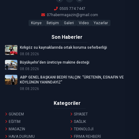
0505 774 7447
07habermagazin@gmail.com
Künye
İletişim
Galeri
Video
Yazarlar
Son Haberler
Kırkgöz su kaynaklarında ortak koruma seferberliği
08.08.2026
Büyükşehir’den üreticiye makine desteği
08.08.2026
ABP GENEL BAŞKANI BEDRİ YALÇIN: “ÜRETENİN, ESNAFIN VE
KÖYLÜNÜN YANINDAYIZ”
08.08.2026
Kategoriler
GÜNDEM
SİYASET
EĞİTİM
SAĞLIK
MAGAZİN
TEKNOLOJİ
HAVA DURUMU
FİRMA REHBERİ