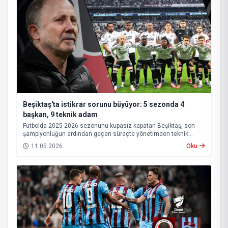
Beşiktaş'ta istikrar sorunu büyüyor: 5 sezonda 4
başkan, 9 teknik adam
Futbolda 2025-2026 sezonunu kupasız kapatan Beşiktaş, son
şampiyonluğun ardından geçen süreçte yönetimden teknik
heyete, oyuncu kadrosundan saha sonuçlarına kadar birçok
11.05.2026
Oku
alanda istikrarsız bir görüntü sergiledi.