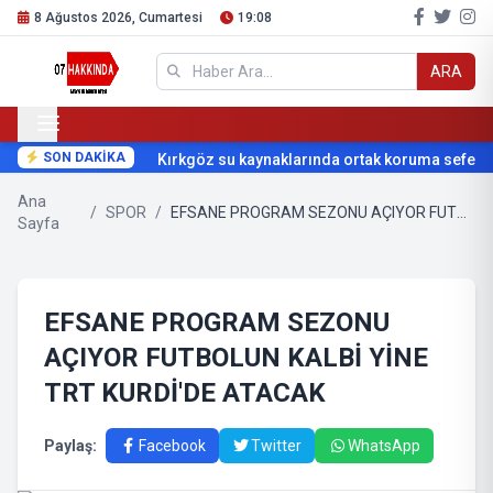
8 Ağustos 2026, Cumartesi
19:08
ARA
SON DAKİKA
Kırkgöz su kaynaklarında ortak koruma seferberl
Ana
/
SPOR
/
EFSANE PROGRAM SEZONU AÇIYOR FUTBOLUN KALBİ YİNE TRT KURDİ'DE ATACAK
Sayfa
EFSANE PROGRAM SEZONU
AÇIYOR FUTBOLUN KALBİ YİNE
TRT KURDİ'DE ATACAK
Paylaş:
Facebook
Twitter
WhatsApp