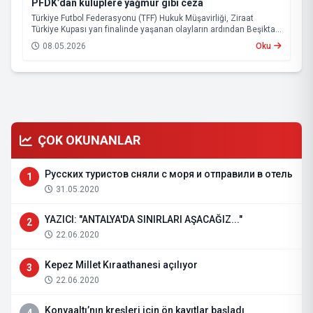
PFDK’dan kulüplere yağmur gibi ceza
Türkiye Futbol Federasyonu (TFF) Hukuk Müşavirliği, Ziraat
Türkiye Kupası yarı finalinde yaşanan olayların ardından Beşiktaş
ve Tümosan Konyaspor’u Profesyonel Futbol Disiplin Kurulu’na
08.05.2026
Oku
(PFDK) sevk etti.
ÇOK OKUNANLAR
Русских туристов сняли с моря и отправили в отель
1
31.05.2020
YAZICI: "ANTALYA'DA SINIRLARI AŞACAĞIZ..."
2
22.06.2020
Kepez Millet Kıraathanesi açılıyor
3
22.06.2020
Konyaaltı’nın kreşleri için ön kayıtlar başladı