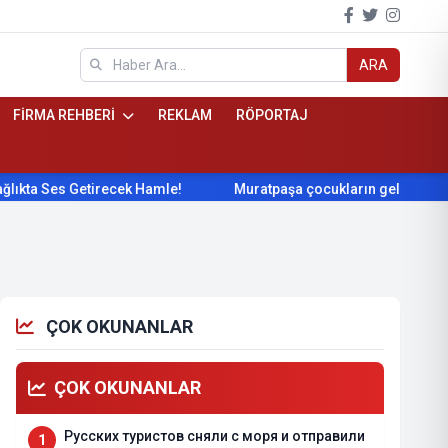
ARA
FİRMA REHBERİ
REKLAM
RÖPORTAJ
s Getirecek Hamle!
Muratpaşa çocukların gelişimini cimnasti
ÇOK OKUNANLAR
ÇOK OKUNANLAR
Русских туристов сняли с моря и отправили
1