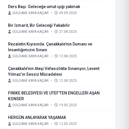
Ders Başı: Geleceğe umut ışığı yakmak
GÜLDANE KAYA KAÇAR
•
09.09.2025
Bir İzmarit, Bir Geleceği Yakabilir
GÜLDANE KAYA KAÇAR
•
27.08.2025
Rezaletin Kıyısında: Çanakkale’nin Dumanı ve
İnsanlığımızın Sınavı
GÜLDANE KAYA KAÇAR
•
12.08.2025
Çanakkale’nin Ateşi Vefasızlıkta Sınanıyor, Levent
Yılmaz’ın Sessiz Mücadelesi
GÜLDANE KAYA KAÇAR
•
12.08.2025
FİNİKE BELEDİYESİ VE UTEF'TEN ENGELLERİ AŞAN
KONSER
GÜLDANE KAYA KAÇAR
•
19.05.2025
HERGÜN ANLAYARAK YAŞAMAK
GÜLDANE KAYA KAÇAR
•
12.05.2025