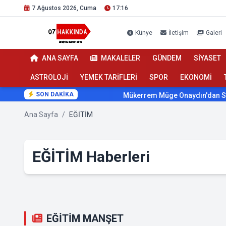
7 Ağustos 2026, Cuma
17:16
Künye
İletişim
Galeri
ANA SAYFA
MAKALELER
GÜNDEM
SİYASET
ASTROLOJİ
YEMEK TARİFLERİ
SPOR
EKONOMİ
SON DAKİKA
Mükerrem Müge Onaydın'dan Sağlıkta S
Ana Sayfa
/
EĞİTİM
EĞİTİM Haberleri
EĞİTİM MANŞET