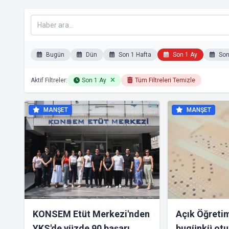
Bugün
Dün
Son 1 Hafta
Son 1 Ay
Son 
Aktif Filtreler:
Son 1 Ay
Tüm Filtreleri Temizle
MANŞET
MANŞET
KONSEM Etüt Merkezi'nden
Açık Öğretim
YKS'de yüzde 90 başarı
bugünkü otu