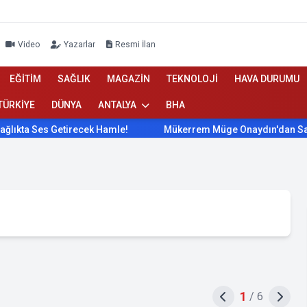
Video
Yazarlar
Resmi İlan
EĞİTİM
SAĞLIK
MAGAZİN
TEKNOLOJİ
HAVA DURUMU
TÜRKİYE
DÜNYA
ANTALYA
BHA
es Getirecek Hamle!
Mükerrem Müge Onaydın'dan Sağlıkta Se
1
/
6