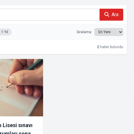
Ara
1 Yıl
Sıralama:
2
haber bulundu
 Lisesi sınavı
rumları sona