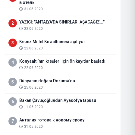
в отель
31.05.2020
YAZICI: "ANTALYA'DA SINIRLARI AŞACAĞIZ..."
2
22.06.2020
Kepez Millet Kıraathanesi açılıyor
3
22.06.2020
Konyaaltı’nın kreşleri için ön kayıtlar başladı
4
22.06.2020
Dünyanın doğası Dokuma’da
5
25.06.2020
Açık Öğretim Lisesi sınavı bugün
Bakan Çavuşoğlundan Ayasofya tapusu
6
11.06.2020
18.07.2026
Haberi Oku
Анталия готова к новому сроку
7
31.05.2020