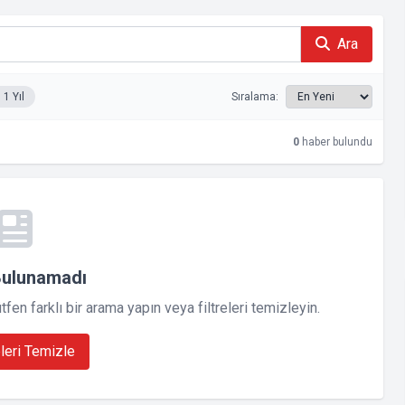
Ara
1 Yıl
Sıralama:
0
haber bulundu
Bulunamadı
en farklı bir arama yapın veya filtreleri temizleyin.
eleri Temizle