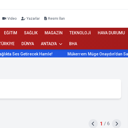
Video
Yazarlar
Resmi İlan
EĞİTİM
SAĞLIK
MAGAZİN
TEKNOLOJİ
HAVA DURUMU
TÜRKİYE
DÜNYA
ANTALYA
BHA
Ses Getirecek Hamle!
Mükerrem Müge Onaydın'dan Sağlıkta S
1
/
6