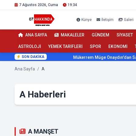
7 Ağustos 2026, Cuma
19:34
Künye
İletişim
Galeri
ANA SAYFA
MAKALELER
GÜNDEM
SİYASET
ASTROLOJİ
YEMEK TARİFLERİ
SPOR
EKONOMİ
SON DAKİKA
Mükerrem Müge Onaydın'dan Sağlıkta 
Ana Sayfa
/
A
A Haberleri
A MANŞET