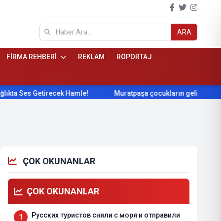
ARA
FİRMA REHBERİ
REKLAM
RÖPORTAJ
es Getirecek Hamle!
Muratpaşa çocukların gelişimini cimnast
ÇOK OKUNANLAR
ÇOK OKUNANLAR
Русских туристов сняли с моря и отправили
1