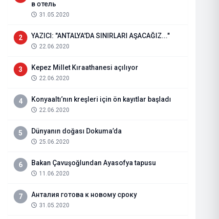
в отель
31.05.2020
YAZICI: "ANTALYA'DA SINIRLARI AŞACAĞIZ..."
2
22.06.2020
Kepez Millet Kıraathanesi açılıyor
3
22.06.2020
Konyaaltı’nın kreşleri için ön kayıtlar başladı
4
22.06.2020
Dünyanın doğası Dokuma’da
5
25.06.2020
ARİF DEMİR KİMDİR?
Bakan Çavuşoğlundan Ayasofya tapusu
6
11.06.2020
18.10.2023
Haberi Oku
Анталия готова к новому сроку
7
31.05.2020