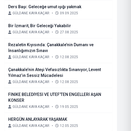
Ders Başı: Geleceğe umut ışığı yakmak
GÜLDANE KAYA KAÇAR
•
09.09.2025
Bir İzmarit, Bir Geleceği Yakabilir
GÜLDANE KAYA KAÇAR
•
27.08.2025
Rezaletin Kıyısında: Çanakkale’nin Dumanı ve
İnsanlığımızın Sınavı
GÜLDANE KAYA KAÇAR
•
12.08.2025
Çanakkale’nin Ateşi Vefasızlıkta Sınanıyor, Levent
Yılmaz’ın Sessiz Mücadelesi
GÜLDANE KAYA KAÇAR
•
12.08.2025
FİNİKE BELEDİYESİ VE UTEF'TEN ENGELLERİ AŞAN
KONSER
GÜLDANE KAYA KAÇAR
•
19.05.2025
HERGÜN ANLAYARAK YAŞAMAK
GÜLDANE KAYA KAÇAR
•
12.05.2025