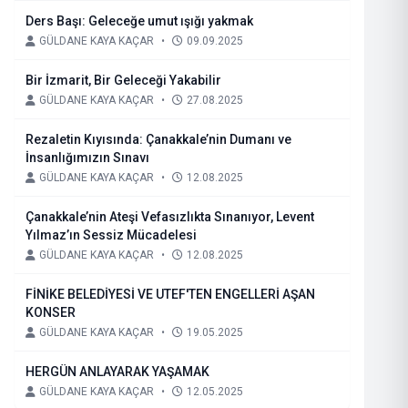
Ders Başı: Geleceğe umut ışığı yakmak
GÜLDANE KAYA KAÇAR
•
09.09.2025
Bir İzmarit, Bir Geleceği Yakabilir
GÜLDANE KAYA KAÇAR
•
27.08.2025
Rezaletin Kıyısında: Çanakkale’nin Dumanı ve
İnsanlığımızın Sınavı
GÜLDANE KAYA KAÇAR
•
12.08.2025
Çanakkale’nin Ateşi Vefasızlıkta Sınanıyor, Levent
Yılmaz’ın Sessiz Mücadelesi
GÜLDANE KAYA KAÇAR
•
12.08.2025
FİNİKE BELEDİYESİ VE UTEF'TEN ENGELLERİ AŞAN
KONSER
GÜLDANE KAYA KAÇAR
•
19.05.2025
HERGÜN ANLAYARAK YAŞAMAK
GÜLDANE KAYA KAÇAR
•
12.05.2025