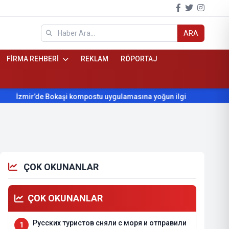
ARA
FİRMA REHBERİ
REKLAM
RÖPORTAJ
zmir’de Bokaşi kompostu uygulamasına yoğun ilgi
Beydağ’ın yı
ÇOK OKUNANLAR
ÇOK OKUNANLAR
Русских туристов сняли с моря и отправили
1