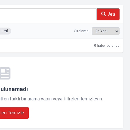
Ara
1 Yıl
Sıralama:
0
haber bulundu
Bulunamadı
en farklı bir arama yapın veya filtreleri temizleyin.
eleri Temizle