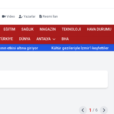
Video
Yazarlar
Resmi İlan
EĞİTİM
SAĞLIK
MAGAZİN
TEKNOLOJİ
HAVA DURUMU
TÜRKİYE
DÜNYA
ANTALYA
BHA
isi altına giriyor
Kültür gezileriyle İzmir’i keşfettiler
İ
1
/
6