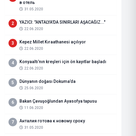
в отель
31.05.2020
YAZICI: "ANTALYA'DA SINIRLARI AŞACAĞIZ..."
2
22.06.2020
Kepez Millet Kıraathanesi açılıyor
3
22.06.2020
Konyaaltı’nın kreşleri için ön kayıtlar başladı
4
22.06.2020
Dünyanın doğası Dokuma’da
5
25.06.2020
Aksu En İyi Nail Art
Bakan Çavuşoğlundan Ayasofya tapusu
6
11.06.2020
15.06.2026
Haberi Oku
Анталия готова к новому сроку
7
31.05.2020