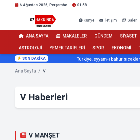
6 Ağustos 2026, Perşembe
01:58
Künye
İletişim
Galeri
ANA SAYFA
MAKALELER
GÜNDEM
SİYASET
ASTROLOJİ
YEMEK TARİFLERİ
SPOR
EKONOMİ
SON DAKİKA
Türkiye, eyyam-ı bahur sıcaklarının etk
Ana Sayfa
/
V
V Haberleri
V MANŞET