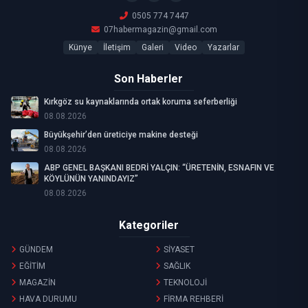
0505 774 7447
07habermagazin@gmail.com
Künye
İletişim
Galeri
Video
Yazarlar
Son Haberler
Kırkgöz su kaynaklarında ortak koruma seferberliği
08.08.2026
Büyükşehir’den üreticiye makine desteği
08.08.2026
ABP GENEL BAŞKANI BEDRİ YALÇIN: “ÜRETENİN, ESNAFIN VE
KÖYLÜNÜN YANINDAYIZ”
08.08.2026
Kategoriler
GÜNDEM
SİYASET
EĞİTİM
SAĞLIK
MAGAZİN
TEKNOLOJİ
HAVA DURUMU
FİRMA REHBERİ