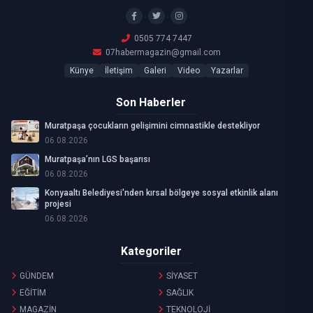
0505 774 7447
07habermagazin@gmail.com
Künye
İletişim
Galeri
Video
Yazarlar
Son Haberler
Muratpaşa çocukların gelişimini cimnastikle destekliyor
06.08.2026
Muratpaşa’nın LGS başarısı
06.08.2026
Konyaaltı Belediyesi'nden kırsal bölgeye sosyal etkinlik alanı
projesi
06.08.2026
Kategoriler
GÜNDEM
SİYASET
EĞİTİM
SAĞLIK
MAGAZİN
TEKNOLOJİ