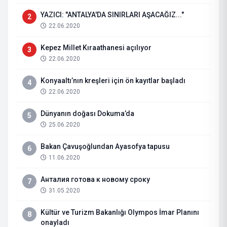
YAZICI: "ANTALYA'DA SINIRLARI AŞACAĞIZ..."
2
22.06.2020
Kepez Millet Kıraathanesi açılıyor
3
22.06.2020
Konyaaltı’nın kreşleri için ön kayıtlar başladı
4
22.06.2020
Dünyanın doğası Dokuma’da
5
25.06.2020
Bakan Çavuşoğlundan Ayasofya tapusu
6
11.06.2020
Анталия готова к новому сроку
7
31.05.2020
Kültür ve Turizm Bakanlığı Olympos İmar Planını
8
onayladı