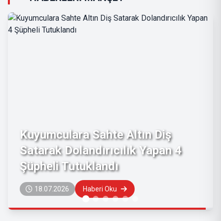
Muratpaşa'da Bir İşyerinde Taklit
Marka Ürünlere El Konuldu
27.06.2026
Haberi Oku