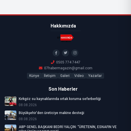
Hakkımızda
0505 774 7447
07habermagazin@gmail.com
Künye
İletişim
Galeri
Video
Yazarlar
Son Haberler
Kırkgöz su kaynaklarında ortak koruma seferberliği
08.08.2026
Büyükşehir’den üreticiye makine desteği
08.08.2026
ABP GENEL BAŞKANI BEDRİ YALÇIN: “ÜRETENİN, ESNAFIN VE