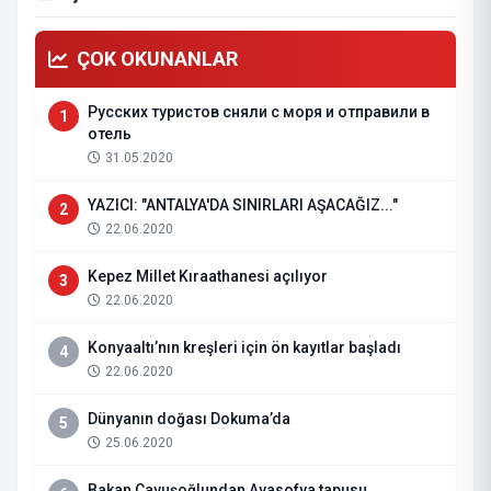
ÇOK OKUNANLAR
Русских туристов сняли с моря и отправили в
1
отель
31.05.2020
YAZICI: "ANTALYA'DA SINIRLARI AŞACAĞIZ..."
2
22.06.2020
Kepez Millet Kıraathanesi açılıyor
3
22.06.2020
Konyaaltı’nın kreşleri için ön kayıtlar başladı
4
22.06.2020
Dünyanın doğası Dokuma’da
5
25.06.2020
Bakan Çavuşoğlundan Ayasofya tapusu