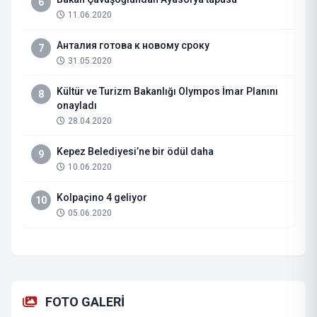
6
11.06.2020
Анталия готова к новому сроку
7
31.05.2020
Kültür ve Turizm Bakanlığı Olympos İmar Planını
8
onayladı
28.04.2020
Kepez Belediyesi’ne bir ödül daha
9
10.06.2020
Kolpaçino 4 geliyor
10
05.06.2020
FOTO GALERİ